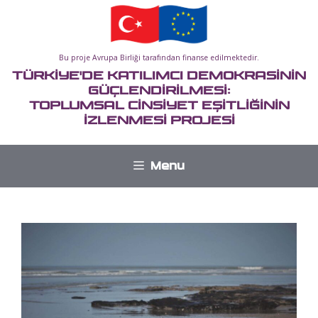
İçeriğe
atla
Bu proje Avrupa Birliği tarafından finanse edilmektedir.
TÜRKİYE'DE KATILIMCI DEMOKRASİNİN
GÜÇLENDİRİLMESİ:
TOPLUMSAL CİNSİYET EŞİTLİĞİNİN
İZLENMESİ PROJESİ
Menu