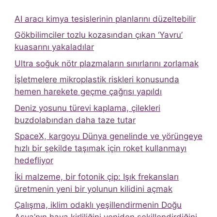
AI aracı kimya tesislerinin planlarını düzeltebilir
Gökbilimciler tozlu kozasından çıkan ‘Yavru’
kuasarını yakaladılar
Ultra soğuk nötr plazmaların sınırlarını zorlamak
İşletmelere mikroplastik riskleri konusunda
hemen harekete geçme çağrısı yapıldı
Deniz yosunu türevi kaplama, çilekleri
buzdolabından daha taze tutar
SpaceX, kargoyu Dünya genelinde ve yörüngeye
hızlı bir şekilde taşımak için roket kullanmayı
hedefliyor
İki malzeme, bir fotonik çip: Işık frekansları
üretmenin yeni bir yolunun kilidini açmak
Çalışma, iklim odaklı yeşillendirmenin Doğu