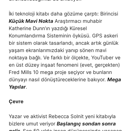
İki teknoloji kitabı daha gözüme çarptı: Birincisi
Küçük Mavi Nokta
Araştırmacı muhabir
Katherine Dunn’ın yazdığı Küresel
Konumlandırma Sisteminin öyküsü. GPS askeri
bir sistem olarak tasarlandı, ancak artık günlük
yaşam ekranlarımızdaki yanıp sönen mavi
noktaya bağlı. Ve farklı bir ölçekte, YouTuber ve
en üst düzey inşaat fenomeni (evet, gerçekten)
Fred Mills 10 mega proje seçiyor ve bunların
dünyayı nasıl dönüştüreceklerine bakıyor.
Mega
Yapılar
.
Çevre
Yazar ve aktivist Rebecca Solnit yeni kitabıyla
bizlere umut veriyor
Başlangıç ​​sondan sonra
gelir
. Son 50 yılda insan düşüncesinde yaşanan