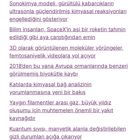
Sonokimya modeli, gürültülü kabarcıkların
ultrasonla güçlendirilmiş kimyasal reaksiyonları
engellediğini gösteriyor
Bilim insanları, SpaceX’in asi bir roketin tahmin
edildiği gibi aya çarptığından emin
3D olarak görüntülenen moleküler yörüngeler,
femtosaniyelik videolara yol açıyor
2018’den bu yana Avrupa ormanlarında benzeri
görülmemiş biyokütle kaybı
Katılarda kimyasal bağ analizinin
yorumlanmasına yeni bir bakış
Yaygın filamentler arası gaz, büyük yıldız
oluşumu için muhtemelen önemli bir yakıt
kaynağıdır
Kuantum sıvısı, manyetik alanla değiştirilebilen
gizli durumları açığa çıkarıyor