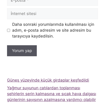
posta
İnternet
sitesi
Daha sonraki yorumlarımda kullanılması için
adım, e-posta adresim ve site adresim bu
tarayıcıya kaydedilsin.
Güneş yüzeyinde küçük girdaplar keşfedildi
Yağmur suyunun çatılardan toplanması
şehirlerin serin kalmasına ve sıcak hava dalgası
günlerinin sayısının azalmasına yardımcı olabilir