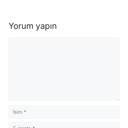
Yorum yapın
Yorum
İsim
E-