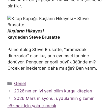
bir fikir.
Kuşların Hikayesi
kaydeden Steve Brusatte
Paleontolog Steve Brusatte, “aramızdaki
dinozorlar” olan kuşların evrimsel tarihine
dönüyor. Penguenler goril büyüklüğünde mi?
Ördekler ineklerden daha mı ağır? Ben varım.
Kategoriler
Genel
2026’nın en iyi yeni bilim kurgu kitapları
2026 Mars misyonu, uydularının gizemini
çözmek için yola çıkacak