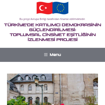
İçeriğe
atla
Bu proje Avrupa Birliği tarafından finanse edilmektedir.
TÜRKİYE'DE KATILIMCI DEMOKRASİNİN
GÜÇLENDİRİLMESİ:
TOPLUMSAL CİNSİYET EŞİTLİĞİNİN
İZLENMESİ PROJESİ
Menu