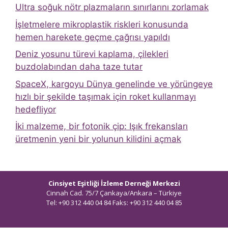
Ultra soğuk nötr plazmaların sınırlarını zorlamak
İşletmelere mikroplastik riskleri konusunda
hemen harekete geçme çağrısı yapıldı
Deniz yosunu türevi kaplama, çilekleri
buzdolabından daha taze tutar
SpaceX, kargoyu Dünya genelinde ve yörüngeye
hızlı bir şekilde taşımak için roket kullanmayı
hedefliyor
İki malzeme, bir fotonik çip: Işık frekansları
üretmenin yeni bir yolunun kilidini açmak
Cinsiyet Eşitliği İzleme Derneği Merkezi
Cinnah Cad. 75/7 Çankaya/Ankara – Türkiye
Tel: +90 312 440 04 84 Faks: +90 312 440 04 85
bilgi@ceidizleme.org