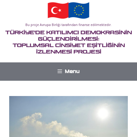
İçeriğe
atla
Bu proje Avrupa Birliği tarafından finanse edilmektedir.
TÜRKİYE'DE KATILIMCI DEMOKRASİNİN
GÜÇLENDİRİLMESİ:
TOPLUMSAL CİNSİYET EŞİTLİĞİNİN
İZLENMESİ PROJESİ
Menu