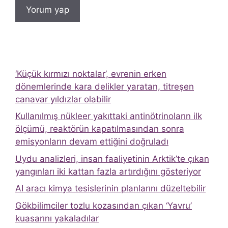
‘Küçük kırmızı noktalar’, evrenin erken
dönemlerinde kara delikler yaratan, titreşen
canavar yıldızlar olabilir
Kullanılmış nükleer yakıttaki antinötrinoların ilk
ölçümü, reaktörün kapatılmasından sonra
emisyonların devam ettiğini doğruladı
Uydu analizleri, insan faaliyetinin Arktik’te çıkan
yangınları iki kattan fazla artırdığını gösteriyor
AI aracı kimya tesislerinin planlarını düzeltebilir
Gökbilimciler tozlu kozasından çıkan ‘Yavru’
kuasarını yakaladılar