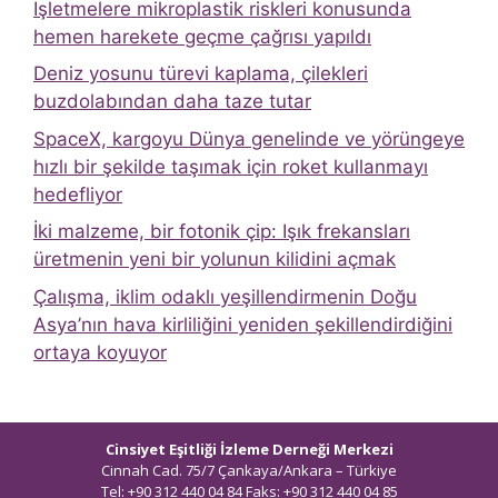
İşletmelere mikroplastik riskleri konusunda
hemen harekete geçme çağrısı yapıldı
Deniz yosunu türevi kaplama, çilekleri
buzdolabından daha taze tutar
SpaceX, kargoyu Dünya genelinde ve yörüngeye
hızlı bir şekilde taşımak için roket kullanmayı
hedefliyor
İki malzeme, bir fotonik çip: Işık frekansları
üretmenin yeni bir yolunun kilidini açmak
Çalışma, iklim odaklı yeşillendirmenin Doğu
Asya’nın hava kirliliğini yeniden şekillendirdiğini
ortaya koyuyor
Cinsiyet Eşitliği İzleme Derneği Merkezi
Cinnah Cad. 75/7 Çankaya/Ankara – Türkiye
Tel: +90 312 440 04 84 Faks: +90 312 440 04 85