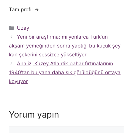
Tam profil →
Kategoriler
Uzay
Yeni bir araştırma: milyonlarca Türkʼün
akşam yemeğinden sonra yaptığı bu küçük şey
kan şekerini sessizce yükseltiyor
Analiz, Kuzey Atlantik bahar fırtınalarının
1940’tan bu yana daha sık görüldüğünü ortaya
koyuyor
Yorum yapın
Yorum