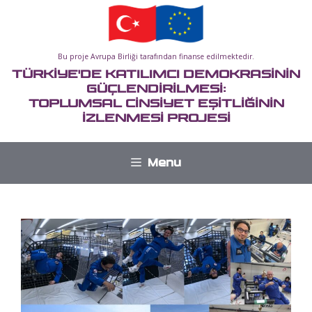
İçeriğe
atla
Bu proje Avrupa Birliği tarafından finanse edilmektedir.
TÜRKİYE'DE KATILIMCI DEMOKRASİNİN
GÜÇLENDİRİLMESİ:
TOPLUMSAL CİNSİYET EŞİTLİĞİNİN
İZLENMESİ PROJESİ
Menu