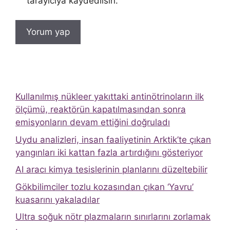
tarayıcıya kaydedilsin.
Kullanılmış nükleer yakıttaki antinötrinoların ilk
ölçümü, reaktörün kapatılmasından sonra
emisyonların devam ettiğini doğruladı
Uydu analizleri, insan faaliyetinin Arktik’te çıkan
yangınları iki kattan fazla artırdığını gösteriyor
AI aracı kimya tesislerinin planlarını düzeltebilir
Gökbilimciler tozlu kozasından çıkan ‘Yavru’
kuasarını yakaladılar
Ultra soğuk nötr plazmaların sınırlarını zorlamak