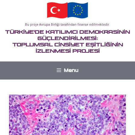
İçeriğe
atla
Bu proje Avrupa Birliği tarafından finanse edilmektedir.
TÜRKİYE'DE KATILIMCI DEMOKRASİNİN
GÜÇLENDİRİLMESİ:
TOPLUMSAL CİNSİYET EŞİTLİĞİNİN
İZLENMESİ PROJESİ
Menu