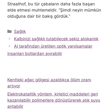
Straathof, bu tür çabaların daha fazla başarı
elde etmesi muhtemeldir. “Şimdi neyin mümkün
olduğuna dair bir bakış gördük.”
Kategoriler
Sağlık
Kalbinizi sağlıklı tutabilecek sekiz alışkanlık
AI tarafından üretilen optik yanılsamalar
insanları botlardan ayırabilir
Kentteki ağaç gölgesi azaldıkça ölüm oranı
artıyor
Elektrokatalitik yöntem, kirletici maddeleri geri
kazanılabilir polimerlere dönüştürerek atık suyu
arıtabilir