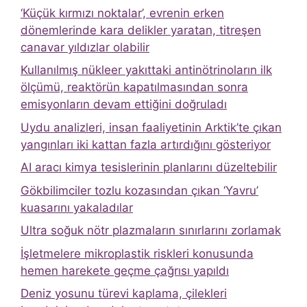
‘Küçük kırmızı noktalar’, evrenin erken
dönemlerinde kara delikler yaratan, titreşen
canavar yıldızlar olabilir
Kullanılmış nükleer yakıttaki antinötrinoların ilk
ölçümü, reaktörün kapatılmasından sonra
emisyonların devam ettiğini doğruladı
Uydu analizleri, insan faaliyetinin Arktik’te çıkan
yangınları iki kattan fazla artırdığını gösteriyor
AI aracı kimya tesislerinin planlarını düzeltebilir
Gökbilimciler tozlu kozasından çıkan ‘Yavru’
kuasarını yakaladılar
Ultra soğuk nötr plazmaların sınırlarını zorlamak
İşletmelere mikroplastik riskleri konusunda
hemen harekete geçme çağrısı yapıldı
Deniz yosunu türevi kaplama, çilekleri