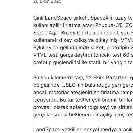
28 Ekim 2025
Çinli LandSpace şirketi, SpaceX’in uzay te
kullanılabilir fırlatma aracı Zhuque-3’ü (
Süper Ağır
. Kuzey Çin’deki Jiuquan Uydu 
kullanarak dikey kalkış ve dikey iniş (VTV
Eylül ayına gelindiğinde şirket, prototipin 
VTVL testi gerçekleştirdi (önceki test 60
prototip güçlendirici ile statik bir yangın te
En son kilometre taşı, 22 Ekim Pazartesi 
bölgesinde (JSLC’nin bulunduğu yer) gerç
ancak motorlar ateşlenirken fırlatma rampa
içeriyordu. Bu tür testler çok önemli bir 
provası” olarak adlandırdığı şey) ve şirket
gerçekleşmesi beklenen bir açılış uçuş tes
LandSpace yetkilileri sosyal medya aracılı