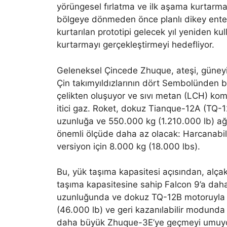
yörüngesel fırlatma ve ilk aşama kurtarma h
bölgeye dönmeden önce planlı dikey ente
kurtarılan prototipi gelecek yıl yeniden k
kurtarmayı gerçekleştirmeyi hedefliyor.
Geleneksel Çincede Zhuque, ateşi, güneyi
Çin takımyıldızlarının dört Sembolünden b
çelikten oluşuyor ve sıvı metan (LCH) ko
itici gaz. Roket, dokuz Tianque-12A (TQ-12
uzunluğa ve 550.000 kg (1.210.000 lb) ağır
önemli ölçüde daha az olacak: Harcanabili
versiyon için 8.000 kg (18.000 lbs).
Bu, yük taşıma kapasitesi açısından, alç
taşıma kapasitesine sahip Falcon 9’a daha
uzunluğunda ve dokuz TQ-12B motoruyla ça
(46.000 lb) ve geri kazanılabilir modunda
daha büyük Zhuque-3E’ye geçmeyi umuyor.