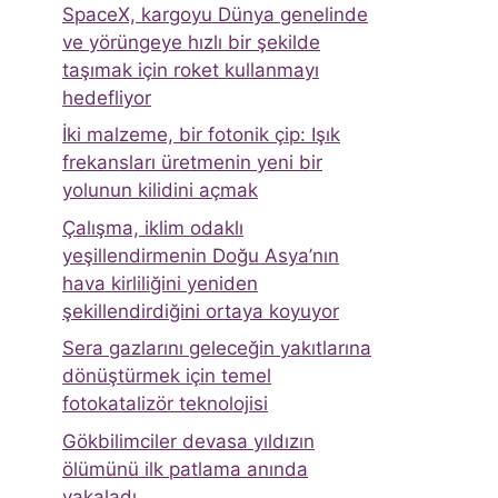
SpaceX, kargoyu Dünya genelinde
ve yörüngeye hızlı bir şekilde
taşımak için roket kullanmayı
hedefliyor
İki malzeme, bir fotonik çip: Işık
frekansları üretmenin yeni bir
yolunun kilidini açmak
Çalışma, iklim odaklı
yeşillendirmenin Doğu Asya’nın
hava kirliliğini yeniden
şekillendirdiğini ortaya koyuyor
Sera gazlarını geleceğin yakıtlarına
dönüştürmek için temel
fotokatalizör teknolojisi
Gökbilimciler devasa yıldızın
ölümünü ilk patlama anında
yakaladı