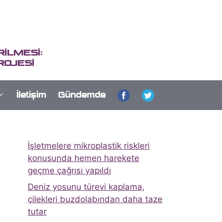
İLMESİ:
ROJESİ
İletişim
Gündemde
İşletmelere mikroplastik riskleri
konusunda hemen harekete
geçme çağrısı yapıldı
Deniz yosunu türevi kaplama,
çilekleri buzdolabından daha taze
tutar