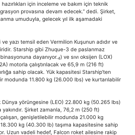
azırlıkları için inceleme ve bakım için teknik
grasyon provasına devam edecek.” dedi. Şirket,
ullanma umuduyla, gelecek yıl ilk aşamadaki
 ve yazı temsil eden Vermilion Kuşunun adıdır ve
iridir. Starship gibi Zhuque-3 de paslanmaz
mbinasyonuna dayanıyor.
) ve sıvı oksijen (LOX)
4
A) motorla çalıştırılacak ve 65,9 m (216 ft)
lığa sahip olacak. Yük kapasitesi Starship’ten
r modunda 11.800 kg (26.000 lbs) ve kurtarılabilir
ak Dünya yörüngesine (LEO) 22.800 kg (50.265 lbs)
 yakındır. Şirket zamanla, 76,2 m (250 ft)
lışan, genişletilebilir modunda 21.000 kg
 18.300 kg (40.300 lb) taşıma kapasitesine sahip
 Uzun vadeli hedef, Falcon roket ailesine rakip