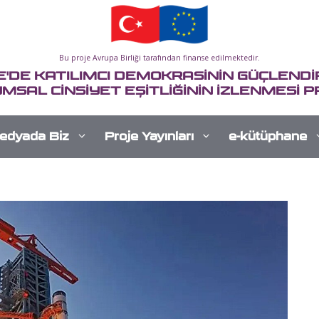
Bu proje Avrupa Birliği tarafından finanse edilmektedir.
E'DE KATILIMCI DEMOKRASİNİN GÜÇLENDİR
MSAL CİNSİYET EŞİTLİĞİNİN İZLENMESİ P
edyada Biz
Proje Yayınları
e-kütüphane