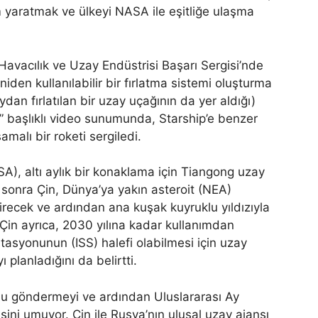
em yaratmak ve ülkeyi NASA ile eşitliğe ulaşma
ı Havacılık ve Uzay Endüstrisi Başarı Sergisi’nde
iden kullanılabilir bir fırlatma sistemi oluşturma
dan fırlatılan bir uzay uçağının da yer aldığı)
” başlıklı video sunumunda, Starship’e benzer
şamalı bir roketi sergiledi.
A), altı aylık bir konaklama için Tiangong uzay
 sonra Çin, Dünya’ya yakın asteroit (NEA)
recek ve ardından ana kuşak kuyruklu yıldızıyla
 Çin ayrıca, 2030 yılına kadar kullanımdan
stasyonunun (ISS) halefi olabilmesi için uzay
planladığını da belirtti.
nunu göndermeyi ve ardından Uluslararası Ay
sini umuyor. Çin ile Rusya’nın ulusal uzay ajansı