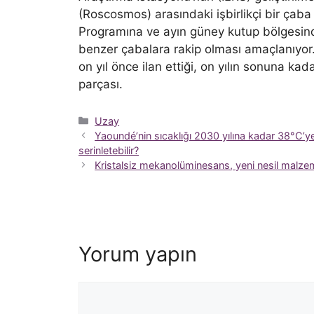
(Roscosmos) arasındaki işbirlikçi bir çaba
Programına ve ayın güney kutup bölgesinde 
benzer çabalara rakip olması amaçlanıyor. 
on yıl önce ilan ettiği, on yılın sonuna kad
parçası.
Kategoriler
Uzay
Yaoundé’nin sıcaklığı 2030 yılına kadar 38°C’ye
serinletebilir?
Kristalsiz mekanolüminesans, yeni nesil malzemele
Yorum yapın
Yorum