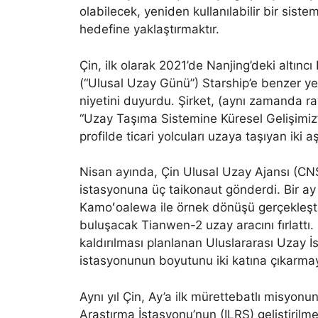
olabilecek, yeniden kullanılabilir bir sist
hedefine yaklaştırmaktır.
Çin, ilk olarak 2021’de Nanjing’deki altınc
(“Ulusal Uzay Günü”) Starship’e benzer yen
niyetini duyurdu. Şirket, (aynı zamanda ray
“Uzay Taşıma Sistemine Küresel Gelişimiz
profilde ticari yolcuları uzaya taşıyan iki a
Nisan ayında, Çin Ulusal Uzay Ajansı (CNS
istasyonuna üç taikonaut gönderdi. Bir ay
Kamoʻoalewa ile örnek dönüşü gerçekleşti
buluşacak Tianwen-2 uzay aracını fırlattı.
kaldırılması planlanan Uluslararası Uzay İ
istasyonunun boyutunu iki katına çıkarmayı 
Aynı yıl Çin, Ay’a ilk mürettebatlı misyo
Araştırma İstasyonu’nun (ILRS) geliştirilme