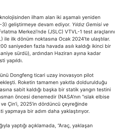
knolojisinden ilham alan iki aşamalı yeniden
ZQ-3) geliştirmeye devam ediyor.
Yıldız Gemisi ve
Fırlatma Merkezi’nde (JSLC) VTVL-1 test araçlarını
L) ile ilk dönüm noktasına Ocak 2024’te ulaştılar.
200 saniyeden fazla havada asılı kaldığı ikinci bir
 saniye sürdü), ardından Haziran ayına kadar
sti yapıldı.
günü Dongfeng ticari uzay inovasyon pilot
ekleşti. Roketin tamamen yakıtla doldurulduğu
sına sabit kaldığı başka bir statik yangın testini
lansman öncesi denemedir (NASA’nın “ıslak elbise
i ve Çin’i, 2025’in dördüncü çeyreğinde
ti yapmaya bir adım daha yaklaştırıyor.
ğıyla yaptığı açıklamada, “Araç, yaklaşan