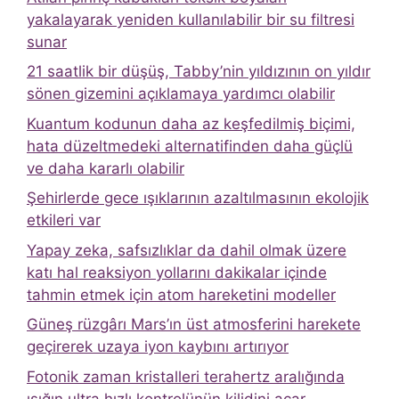
yakalayarak yeniden kullanılabilir bir su filtresi
sunar
21 saatlik bir düşüş, Tabby’nin yıldızının on yıldır
sönen gizemini açıklamaya yardımcı olabilir
Kuantum kodunun daha az keşfedilmiş biçimi,
hata düzeltmedeki alternatifinden daha güçlü
ve daha kararlı olabilir
Şehirlerde gece ışıklarının azaltılmasının ekolojik
etkileri var
Yapay zeka, safsızlıklar da dahil olmak üzere
katı hal reaksiyon yollarını dakikalar içinde
tahmin etmek için atom hareketini modeller
Güneş rüzgârı Mars’ın üst atmosferini harekete
geçirerek uzaya iyon kaybını artırıyor
Fotonik zaman kristalleri terahertz aralığında
ışığın ultra hızlı kontrolünün kilidini açar