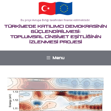
İçeriğe
atla
Bu proje Avrupa Birliği tarafından finanse edilmektedir.
TÜRKİYE'DE KATILIMCI DEMOKRASİNİN
GÜÇLENDİRİLMESİ:
TOPLUMSAL CİNSİYET EŞİTLİĞİNİN
İZLENMESİ PROJESİ
Menu