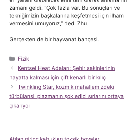
en yararlı olabileceklerini tam olarak anlamanın
zamanı geldi. “Çok fazla var. Bu sonuçları ve
tekniğimizin başkalarına keşfetmesi için ilham
vermesini umuyoruz,” dedi Zhu.
Gerçekten de bir hayvanat bahçesi.
Kategoriler
Fizik
Kentsel Heat Adaları: Şehir sakinlerinin
hayatta kalması için çift kenarlı bir kılıç
Twinkling Star, kozmik mahallemizdeki
türbülanslı plazmanın şok edici sırlarını ortaya
çıkarıyor
Atılan pirinç kabukları toksik boyaları