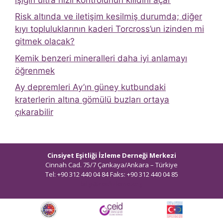
Risk altında ve iletişim kesilmiş durumda; diğer
kıyı topluluklarının kaderi Torcross’un izinden mi
gitmek olacak?
Kemik benzeri mineralleri daha iyi anlamayı
öğrenmek
Ay depremleri Ay’ın güney kutbundaki
kraterlerin altına gömülü buzları ortaya
çıkarabilir
Cinsiyet Eşitliği İzleme Derneği Merkezi
Cinnah Cad. 75/7 Çankaya/Ankara – Türkiye
Tel: +90 312 440 04 84 Faks: +90 312 440 04 85
bilgi@ceidizleme.org