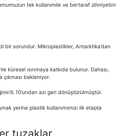
lumumuzun tek kullanımlık ve bertaraf zihniyetini
acil bir sorundur. Mikroplastikler, Antarktika’dan
enle küresel ısınmaya katkıda bulunur. Dahası,
na çıkması bekleniyor.
inin% 10’undan azı geri dönüştürülmüştür.
ak yerine plastik kullanımımızı ilk etapta
er tuzaklar