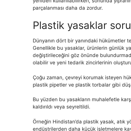
yeniden kullanılabilirken, sonunda yıpran
parçalanması daha da zordur.
Plastik yasaklar sorun
Dünyanın dört bir yanındaki hükümetler tek
Genellikle bu yasaklar, ürünlerin günlük ya
değiştirileceğini göz önünde bulundurmadan 
olabilir ve yeni tedarik zincirlerinin oluştu
Çoğu zaman, çevreyi korumak isteyen hük
plastik pipetler ve plastik torbalar gibi dü
Bu yüzden bu yasakların muhalefetle karşıl
kaldırıldı veya seyreltildi.
Örneğin Hindistan’da plastik yasak, atık 
endüstrilerden daha küçük işletmelere kaydı