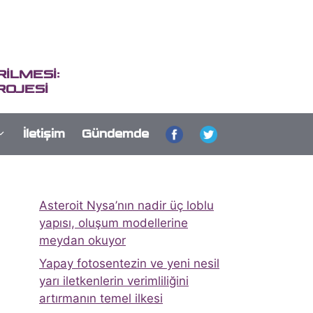
İLMESİ:
ROJESİ
İletişim
Gündemde
Asteroit Nysa’nın nadir üç loblu
yapısı, oluşum modellerine
meydan okuyor
Yapay fotosentezin ve yeni nesil
yarı iletkenlerin verimliliğini
artırmanın temel ilkesi