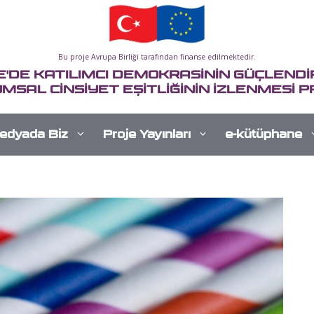
Bu proje Avrupa Birliği tarafından finanse edilmektedir.
E'DE KATILIMCI DEMOKRASİNİN GÜÇLENDİR
MSAL CİNSİYET EŞİTLİĞİNİN İZLENMESİ P
edyada Biz
Proje Yayınları
e-kütüphane