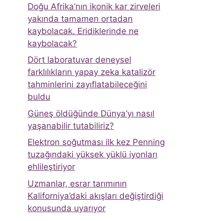
Doğu Afrika’nın ikonik kar zirveleri
yakında tamamen ortadan
kaybolacak. Eridiklerinde ne
kaybolacak?
Dört laboratuvar deneysel
farklılıkların yapay zeka katalizör
tahminlerini zayıflatabileceğini
buldu
Güneş öldüğünde Dünya’yı nasıl
yaşanabilir tutabiliriz?
Elektron soğutması ilk kez Penning
tuzağındaki yüksek yüklü iyonları
ehlileştiriyor
Uzmanlar, esrar tarımının
Kaliforniya’daki akışları değiştirdiği
konusunda uyarıyor