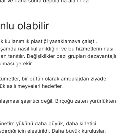
ırlar ve daha sonra depolama alanında
lu olabilir
 kullanımlık plastiği yasaklamaya çalıştı.
şamda nasıl kullanıldığını ve bu hizmetlerin nasıl
tanıtılır. Değişiklikler bazı grupları dezavantajlı
rulması gerekir.
ümetler, bir bütün olarak ambalajdan ziyade
şük asılı meyveleri hedefler.
aşması şaşırtıcı değil. Birçoğu zaten yürürlükten
yönetim yükünü daha büyük, daha kirletici
rdığı için eleştirildi. Daha büyük kuruluşlar,