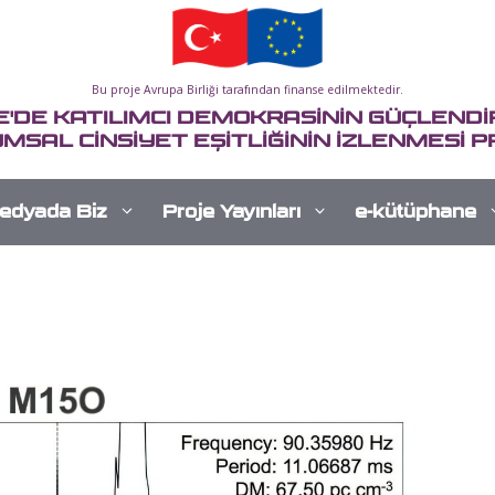
Bu proje Avrupa Birliği tarafından finanse edilmektedir.
E'DE KATILIMCI DEMOKRASİNİN GÜÇLENDİR
MSAL CİNSİYET EŞİTLİĞİNİN İZLENMESİ P
edyada Biz
Proje Yayınları
e-kütüphane