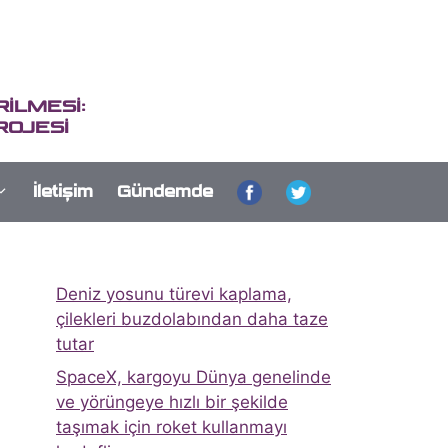
İLMESİ:
ROJESİ
İletişim
Gündemde
Deniz yosunu türevi kaplama,
çilekleri buzdolabından daha taze
tutar
SpaceX, kargoyu Dünya genelinde
ve yörüngeye hızlı bir şekilde
taşımak için roket kullanmayı