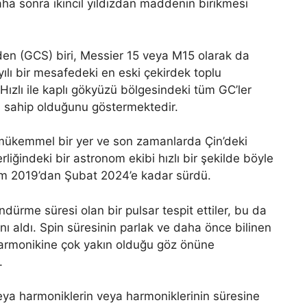
aha sonra ikincil yıldızdan maddenin birikmesi
den (GCS) biri, Messier 15 veya M15 olarak da
yılı bir mesafedeki en eski çekirdek toplu
Hızlı ile kaplı gökyüzü bölgesindeki tüm GC’ler
a sahip olduğunu göstermektedir.
mükemmel bir yer ve son zamanlarda Çin’deki
liğindeki bir astronom ekibi hızlı bir şekilde böyle
m 2019’dan Şubat 2024’e kadar sürdü.
dürme süresi olan bir pulsar tespit ettiler, bu da
 aldı. Spin süresinin parlak ve daha önce bilinen
armonikine çok yakın olduğu göz önüne
.
 veya harmoniklerin veya harmoniklerinin süresine