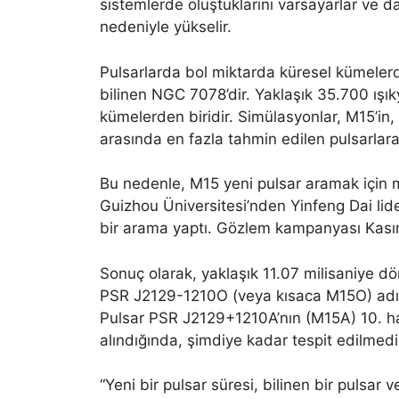
sistemlerde oluştuklarını varsayarlar ve d
nedeniyle yükselir.
Pulsarlarda bol miktarda küresel kümeler
bilinen NGC 7078’dir. Yaklaşık 35.700 ışık
kümelerden biridir. Simülasyonlar, M15’in, 
arasında en fazla tahmin edilen pulsarlar
Bu nedenle, M15 yeni pulsar aramak için 
Guizhou Üniversitesi’nden Yinfeng Dai lider
bir arama yaptı. Gözlem kampanyası Kası
Sonuç olarak, yaklaşık 11.07 milisaniye dön
PSR J2129-1210O (veya kısaca M15O) adını
Pulsar PSR J2129+1210A’nın (M15A) 10. h
alındığında, şimdiye kadar tespit edilmedi
“Yeni bir pulsar süresi, bilinen bir pulsar