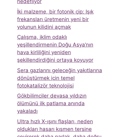
hedefliyor
İki malzeme, bir fotonik çip: Işık
frekansları üretmenin yeni bir
yolunun kilidini açmak
Çalışma, iklim odaklı
yeşillendirmenin Doğu Asya’nın
hava kirliliğini yeniden
şekillendirdiğini ortaya koyuyor
Sera gazlarını geleceğin yakıtlarına
dönüştürmek için temel
fotokatalizör teknolojisi
Gökbilimciler devasa yıldızın
ölümünü ilk patlama anında
yakaladı
Ultra hızlı X-ışını flaşları, neden
oldukları hasarı kısmen tersine
çevirerek daha parlak, daha doğru