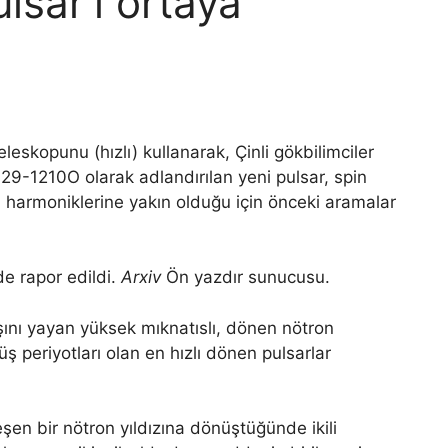
lsar’ı ortaya
eskopunu (hızlı) kullanarak, Çinli gökbilimciler
129-1210O olarak adlandırılan yeni pulsar, spin
 harmoniklerine yakın olduğu için önceki aramalar
e rapor edildi.
Arxiv
Ön yazdır sunucusu.
şını yayan yüksek mıknatıslı, dönen nötron
nüş periyotları olan en hızlı dönen pulsarlar
şen bir nötron yıldızına dönüştüğünde ikili