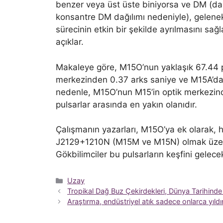
benzer veya üst üste biniyorsa ve DM (dağ
konsantre DM dağılımı nedeniyle), gelenek
sürecinin etkin bir şekilde ayrılmasını sağl
açıklar.
Makaleye göre, M15O’nun yaklaşık 67.44 pc
merkezinden 0.37 arks saniye ve M15A’dan
nedenle, M15O’nun M15’in optik merkezin
pulsarlar arasında en yakın olanıdır.
Çalışmanın yazarları, M15O’ya ek olarak,
J2129+1210N (M15M ve M15N) olmak üzere 
Gökbilimciler bu pulsarların keşfini gelec
Kategoriler
Uzay
Tropikal Dağ Buz Çekirdekleri, Dünya Tarihinde
Araştırma, endüstriyel atık sadece onlarca yıl