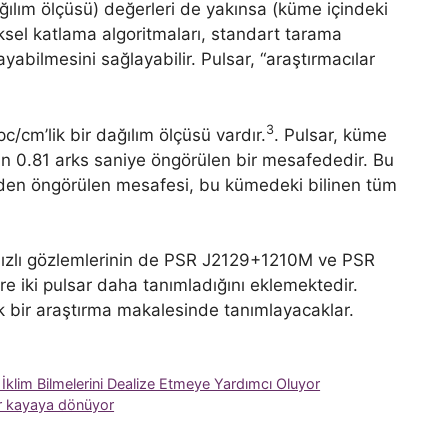
ılım ölçüsü) değerleri de yakınsa (küme içindeki
sel katlama algoritmaları, standart tarama
ayabilmesini sağlayabilir. Pulsar, “araştırmacılar
3
/cm’lik bir dağılım ölçüsü vardır.
. Pulsar, küme
 0.81 arks saniye öngörülen bir mesafededir. Bu
den öngörülen mesafesi, bu kümedeki bilinen tüm
 hızlı gözlemlerinin de PSR J2129+1210M ve PSR
iki pulsar daha tanımladığını eklemektedir.
ek bir araştırma makalesinde tanımlayacaklar.
 İklim Bilmelerini Dealize Etmeye Yardımcı Oluyor
dır kayaya dönüyor