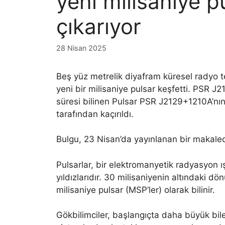
yeni milisaniye pu
çıkarıyor
28 Nisan 2025
Beş yüz metrelik diyafram küresel radyo tel
yeni bir milisaniye pulsar keşfetti. PSR J2
süresi bilinen Pulsar PSR J2129+1210A’nın
tarafından kaçırıldı.
Bulgu, 23 Nisan’da yayınlanan bir makaled
Pulsarlar, bir elektromanyetik radyasyon ı
yıldızlarıdır. 30 milisaniyenin altındaki dö
milisaniye pulsar (MSP’ler) olarak bilinir.
Gökbilimciler, başlangıçta daha büyük bile