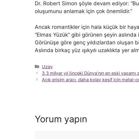
Dr. Robert Simon şöyle devam ediyor: “Bu 
oluşumunu anlamak için çok önemlidir.”
Ancak romantikler için hala küçük bir haya
“Elmas Yüzük” gibi görünen şeyin aslında 
Görünüşe göre genç yıldızlardan oluşan b
Aslında birkaç yüz ışıkyılı uzaklıkta yer al
Kategoriler
Uzay
3,3 milyar yıl önceki Dünya’nın en eski yaşamı z
Açık erişim aracı, daha kolay keşif için metal-
Yorum yapın
Yorum