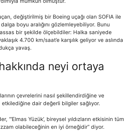
ardımıyla mümkün olmuştur.
çan, değiştirilmiş bir Boeing uçağı olan SOFIA ile
 dalga boyu aralığını gözlemleyebiliyor. Bunu
assas bir şekilde ölçebildiler: Halka saniyede
yaklaşık 4.700 km/saat’e karşılık geliyor ve aslında
oldukça yavaş.
 hakkında neyi ortaya
arının çevrelerini nasıl şekillendirdiğine ve
etkilediğine dair değerli bilgiler sağlıyor.
r, “‘Elmas Yüzük’, bireysel yıldızların etkisinin tüm
zam olabileceğinin en iyi örneğidir” diyor.