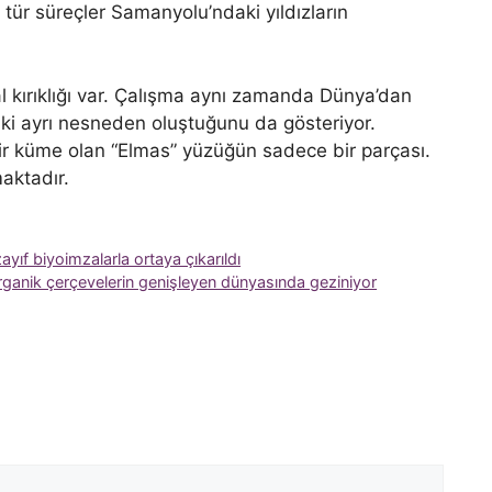
tür süreçler Samanyolu’ndaki yıldızların
l kırıklığı var. Çalışma aynı zamanda Dünya’dan
iki ayrı nesneden oluştuğunu da gösteriyor.
ir küme olan “Elmas” yüzüğün sadece bir parçası.
maktadır.
ayıf biyoimzalarla ortaya çıkarıldı
organik çerçevelerin genişleyen dünyasında geziniyor