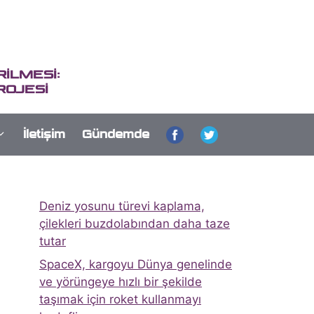
İLMESİ:
ROJESİ
İletişim
Gündemde
Deniz yosunu türevi kaplama,
çilekleri buzdolabından daha taze
tutar
SpaceX, kargoyu Dünya genelinde
ve yörüngeye hızlı bir şekilde
taşımak için roket kullanmayı