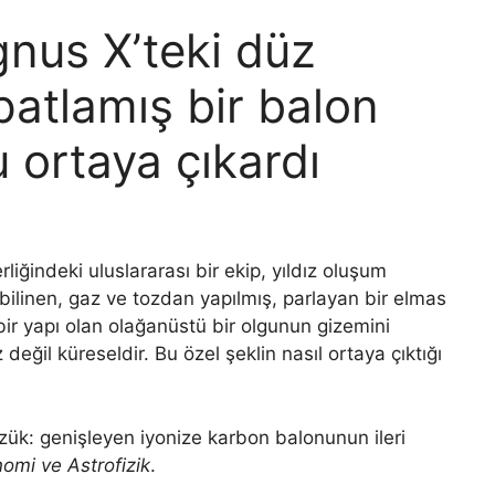
gnus X’teki düz
patlamış bir balon
u ortaya çıkardı
rliğindeki uluslararası bir ekip, yıldız oluşum
bilinen, gaz ve tozdan yapılmış, parlayan bir elmas
ir yapı olan olağanüstü bir olgunun gizemini
eğil küreseldir. Bu özel şeklin nasıl ortaya çıktığı
ük: genişleyen iyonize karbon balonunun ileri
omi ve Astrofizik
.