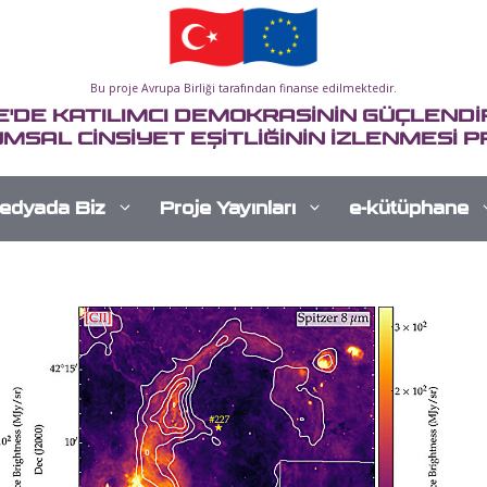
Bu proje Avrupa Birliği tarafından finanse edilmektedir.
E'DE KATILIMCI DEMOKRASİNİN GÜÇLENDİR
MSAL CİNSİYET EŞİTLİĞİNİN İZLENMESİ P
edyada Biz
Proje Yayınları
e-kütüphane