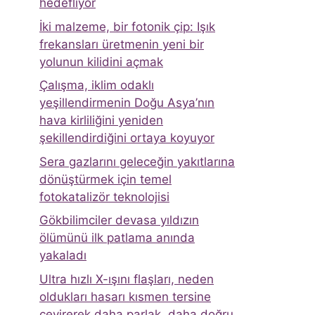
hedefliyor
İki malzeme, bir fotonik çip: Işık
frekansları üretmenin yeni bir
yolunun kilidini açmak
Çalışma, iklim odaklı
yeşillendirmenin Doğu Asya’nın
hava kirliliğini yeniden
şekillendirdiğini ortaya koyuyor
Sera gazlarını geleceğin yakıtlarına
dönüştürmek için temel
fotokatalizör teknolojisi
Gökbilimciler devasa yıldızın
ölümünü ilk patlama anında
yakaladı
Ultra hızlı X-ışını flaşları, neden
oldukları hasarı kısmen tersine
çevirerek daha parlak, daha doğru