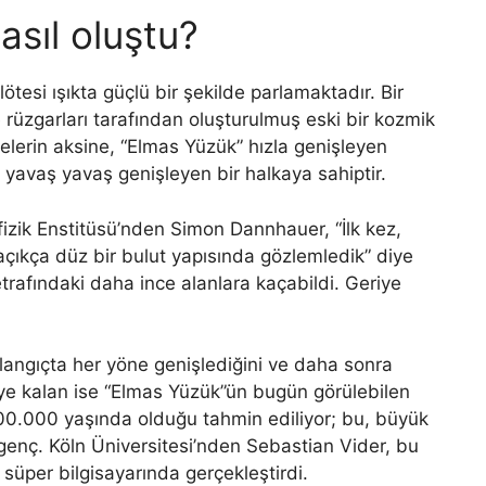
asıl oluştu?
ılötesi ışıkta güçlü bir şekilde parlamaktadır. Bir
 rüzgarları tarafından oluşturulmuş eski bir kozmik
elerin aksine, “Elmas Yüzük” hızla genişleyen
a yavaş yavaş genişleyen bir halkaya sahiptir.
fizik Enstitüsü’nden Simon Dannhauer, “İlk kez,
açıkça düz bir bulut yapısında gözlemledik” diye
 etrafındaki daha ince alanlara kaçabildi. Geriye
langıçta her yöne genişlediğini ve daha sonra
riye kalan ise “Elmas Yüzük”ün bugün görülebilen
00.000 yaşında olduğu tahmin ediliyor; bu, büyük
k genç. Köln Üniversitesi’nden Sebastian Vider, bu
süper bilgisayarında gerçekleştirdi.