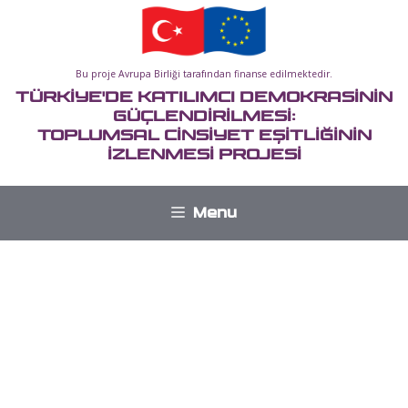
İçeriğe
atla
Bu proje Avrupa Birliği tarafından finanse edilmektedir.
TÜRKİYE'DE KATILIMCI DEMOKRASİNİN
GÜÇLENDİRİLMESİ:
TOPLUMSAL CİNSİYET EŞİTLİĞİNİN
İZLENMESİ PROJESİ
Menu