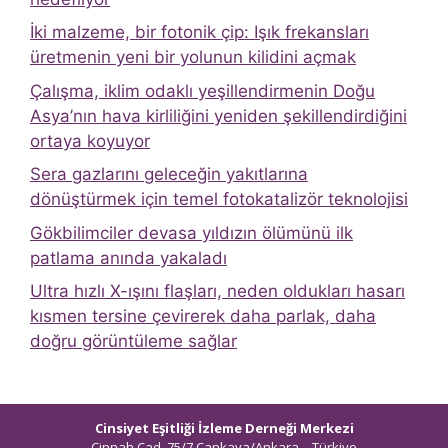
İki malzeme, bir fotonik çip: Işık frekansları
üretmenin yeni bir yolunun kilidini açmak
Çalışma, iklim odaklı yeşillendirmenin Doğu
Asya’nın hava kirliliğini yeniden şekillendirdiğini
ortaya koyuyor
Sera gazlarını geleceğin yakıtlarına
dönüştürmek için temel fotokatalizör teknolojisi
Gökbilimciler devasa yıldızın ölümünü ilk
patlama anında yakaladı
Ultra hızlı X-ışını flaşları, neden oldukları hasarı
kısmen tersine çevirerek daha parlak, daha
doğru görüntüleme sağlar
Cinsiyet Eşitliği İzleme Derneği Merkezi
Cinnah Cad. 75/7 Çankaya/Ankara – Türkiye