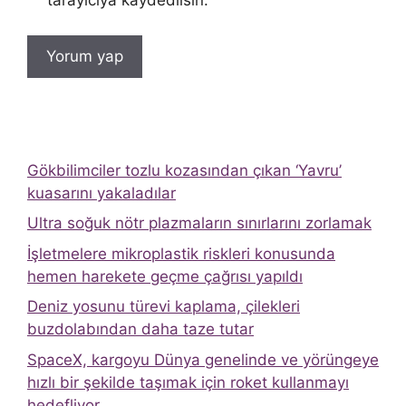
tarayıcıya kaydedilsin.
Gökbilimciler tozlu kozasından çıkan ‘Yavru’
kuasarını yakaladılar
Ultra soğuk nötr plazmaların sınırlarını zorlamak
İşletmelere mikroplastik riskleri konusunda
hemen harekete geçme çağrısı yapıldı
Deniz yosunu türevi kaplama, çilekleri
buzdolabından daha taze tutar
SpaceX, kargoyu Dünya genelinde ve yörüngeye
hızlı bir şekilde taşımak için roket kullanmayı
hedefliyor