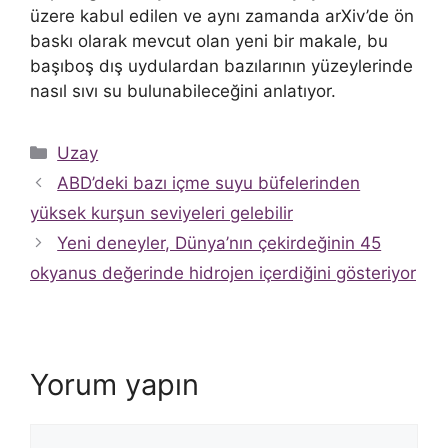
üzere kabul edilen ve aynı zamanda arXiv’de ön
baskı olarak mevcut olan yeni bir makale, bu
başıboş dış uydulardan bazılarının yüzeylerinde
nasıl sıvı su bulunabileceğini anlatıyor.
Kategoriler
Uzay
ABD’deki bazı içme suyu büfelerinden
yüksek kurşun seviyeleri gelebilir
Yeni deneyler, Dünya’nın çekirdeğinin 45
okyanus değerinde hidrojen içerdiğini gösteriyor
Yorum yapın
Yorum