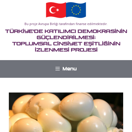
İçeriğe
atla
Bu proje Avrupa Birliği tarafından finanse edilmektedir.
TÜRKİYE'DE KATILIMCI DEMOKRASİNİN
GÜÇLENDİRİLMESİ:
TOPLUMSAL CİNSİYET EŞİTLİĞİNİN
İZLENMESİ PROJESİ
Menu