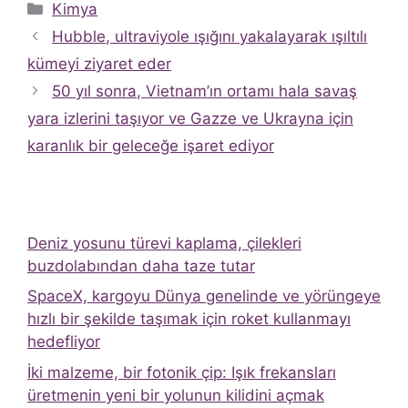
Kategoriler
Kimya
Hubble, ultraviyole ışığını yakalayarak ışıltılı
kümeyi ziyaret eder
50 yıl sonra, Vietnam’ın ortamı hala savaş
yara izlerini taşıyor ve Gazze ve Ukrayna için
karanlık bir geleceğe işaret ediyor
Deniz yosunu türevi kaplama, çilekleri
buzdolabından daha taze tutar
SpaceX, kargoyu Dünya genelinde ve yörüngeye
hızlı bir şekilde taşımak için roket kullanmayı
hedefliyor
İki malzeme, bir fotonik çip: Işık frekansları
üretmenin yeni bir yolunun kilidini açmak