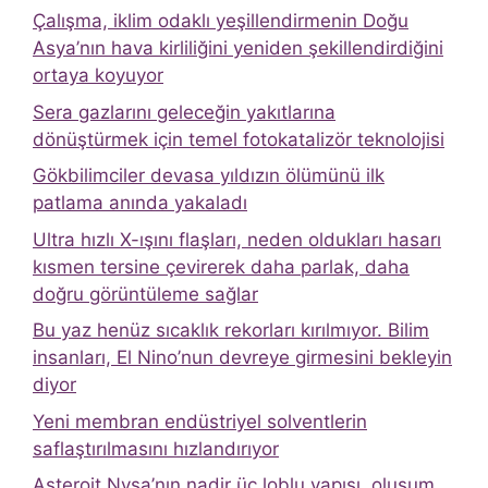
Çalışma, iklim odaklı yeşillendirmenin Doğu
Asya’nın hava kirliliğini yeniden şekillendirdiğini
ortaya koyuyor
Sera gazlarını geleceğin yakıtlarına
dönüştürmek için temel fotokatalizör teknolojisi
Gökbilimciler devasa yıldızın ölümünü ilk
patlama anında yakaladı
Ultra hızlı X-ışını flaşları, neden oldukları hasarı
kısmen tersine çevirerek daha parlak, daha
doğru görüntüleme sağlar
Bu yaz henüz sıcaklık rekorları kırılmıyor. Bilim
insanları, El Nino’nun devreye girmesini bekleyin
diyor
Yeni membran endüstriyel solventlerin
saflaştırılmasını hızlandırıyor
Asteroit Nysa’nın nadir üç loblu yapısı, oluşum