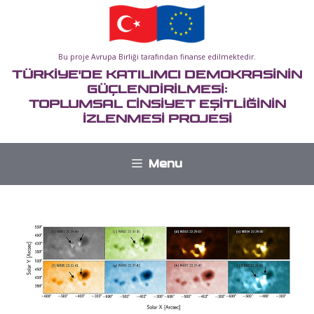
İçeriğe
atla
Bu proje Avrupa Birliği tarafından finanse edilmektedir.
TÜRKİYE'DE KATILIMCI DEMOKRASİNİN
GÜÇLENDİRİLMESİ:
TOPLUMSAL CİNSİYET EŞİTLİĞİNİN
İZLENMESİ PROJESİ
Menu