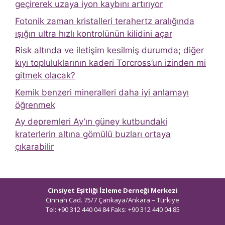
geçirerek uzaya iyon kaybını artırıyor
Fotonik zaman kristalleri terahertz aralığında
ışığın ultra hızlı kontrolünün kilidini açar
Risk altında ve iletişim kesilmiş durumda; diğer
kıyı topluluklarının kaderi Torcross’un izinden mi
gitmek olacak?
Kemik benzeri mineralleri daha iyi anlamayı
öğrenmek
Ay depremleri Ay’ın güney kutbundaki
kraterlerin altına gömülü buzları ortaya
çıkarabilir
Cinsiyet Eşitliği İzleme Derneği Merkezi
Cinnah Cad. 75/7 Çankaya/Ankara – Türkiye
Tel: +90 312 440 04 84 Faks: +90 312 440 04 85
bilgi@ceidizleme.org