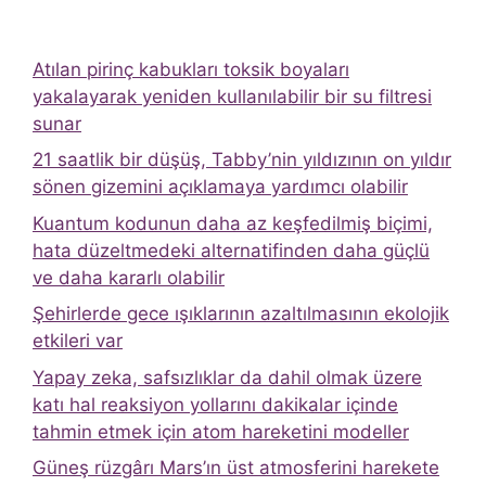
Atılan pirinç kabukları toksik boyaları
yakalayarak yeniden kullanılabilir bir su filtresi
sunar
21 saatlik bir düşüş, Tabby’nin yıldızının on yıldır
sönen gizemini açıklamaya yardımcı olabilir
Kuantum kodunun daha az keşfedilmiş biçimi,
hata düzeltmedeki alternatifinden daha güçlü
ve daha kararlı olabilir
Şehirlerde gece ışıklarının azaltılmasının ekolojik
etkileri var
Yapay zeka, safsızlıklar da dahil olmak üzere
katı hal reaksiyon yollarını dakikalar içinde
tahmin etmek için atom hareketini modeller
Güneş rüzgârı Mars’ın üst atmosferini harekete