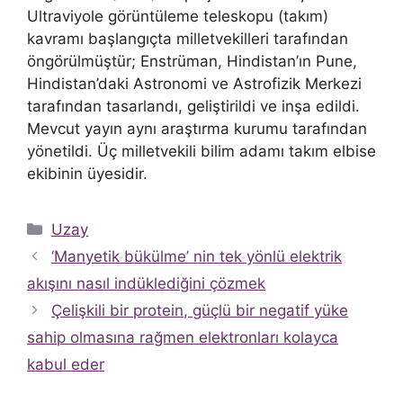
Ultraviyole görüntüleme teleskopu (takım)
kavramı başlangıçta milletvekilleri tarafından
öngörülmüştür; Enstrüman, Hindistan’ın Pune,
Hindistan’daki Astronomi ve Astrofizik Merkezi
tarafından tasarlandı, geliştirildi ve inşa edildi.
Mevcut yayın aynı araştırma kurumu tarafından
yönetildi. Üç milletvekili bilim adamı takım elbise
ekibinin üyesidir.
Kategoriler
Uzay
‘Manyetik bükülme’ nin tek yönlü elektrik
akışını nasıl indüklediğini çözmek
Çelişkili bir protein, güçlü bir negatif yüke
sahip olmasına rağmen elektronları kolayca
kabul eder