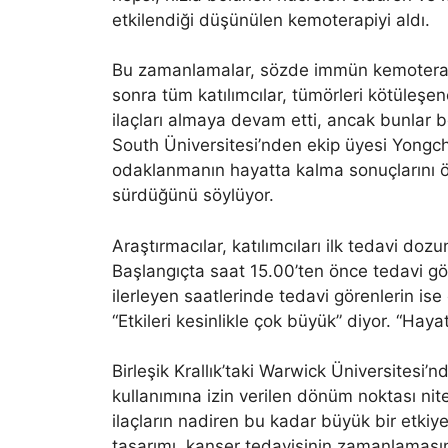
etkilendiği düşünülen kemoterapiyi aldı.
Bu zamanlamalar, sözde immün kemoterap
sonra tüm katılımcılar, tümörleri kötüleş
ilaçları almaya devam etti, ancak bunlar b
South Üniversitesi’nden ekip üyesi Yongch
odaklanmanın hayatta kalma sonuçlarını ön
sürdüğünü söylüyor.
Araştırmacılar, katılımcıları ilk tedavi do
Başlangıçta saat 15.00’ten önce tedavi gö
ilerleyen saatlerinde tedavi görenlerin ise
“Etkileri kesinlikle çok büyük” diyor. “Haya
Birleşik Krallık’taki Warwick Üniversitesi’
kullanımına izin verilen dönüm noktası nite
ilaçların nadiren bu kadar büyük bir etki
tasarımı, kanser tedavisinin zamanlamasını