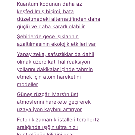
Kuantum kodunun daha az
keşfedilmiş biçimi, hata
düzeltmedeki alternatifinden daha
güçlü ve daha kararlı olabilir
Şehirlerde gece ışıklarının
azaltılmasının ekolojik etkileri var
Yapay zeka, safsızlıklar da dahil
olmak üzere katı hal reaksiyon
yollarını dakikalar içinde tahmin
etmek için atom hareketini
modeller
Güneş rüzgârı Mars’ın üst
atmosferini harekete geçirerek
uzaya iyon kaybını artırıyor
Fotonik zaman kristalleri terahertz
aralığında ışığın ultra hızlı
kontrolünün kilidini açar