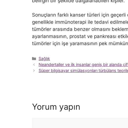
belirgin bir şekilde dalgalanabilen kişiler.
Sonuçların farklı kanser türleri için geçer
genellikle immünoterapi ile tedavi edilmel
tümörler arasında benzer olmasını bekle
ayarlanmasının, prostat ve pankreası etki
tümörler için işe yaramasının pek mümkün
Kategoriler
Sağlık
Neandertaller ve ilk insanlar geniş bir alanda çif
Süper bilgisayar simülasyonları türbülans teoril
Yorum yapın
Yorum