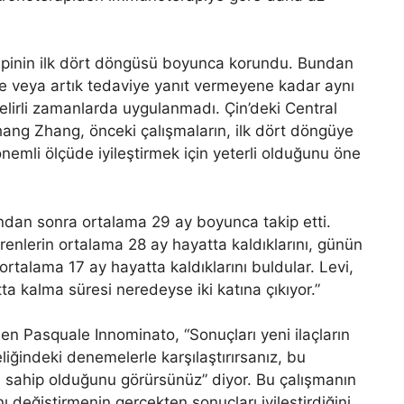
inin ilk dört döngüsü boyunca korundu. Bundan
ene veya artık tedaviye yanıt vermeyene kadar aynı
elirli zamanlarda uygulanmadı. Çin’deki Central
ang Zhang, önceki çalışmaların, ilk dört döngüye
emli ölçüde iyileştirmek için yeterli olduğunu öne
zundan sonra ortalama 29 ay boyunca takip etti.
renlerin ortalama 28 ay hayatta kaldıklarını, günün
 ortalama 17 ay hayatta kaldıklarını buldular. Levi,
tta kalma süresi neredeyse iki katına çıkıyor.”
nden Pasquale Innominato, “Sonuçları yeni ilaçların
liğindeki denemelerle karşılaştırırsanız, bu
ye sahip olduğunu görürsünüz” diyor. Bu çalışmanın
 değiştirmenin gerçekten sonuçları iyileştirdiğini