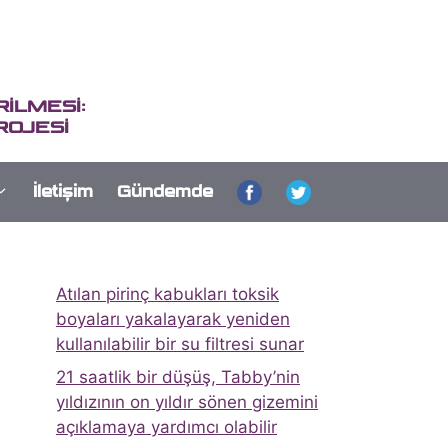
İLMESİ:
ROJESİ
İletişim
Gündemde
Atılan pirinç kabukları toksik
boyaları yakalayarak yeniden
kullanılabilir bir su filtresi sunar
21 saatlik bir düşüş, Tabby’nin
yıldızının on yıldır sönen gizemini
açıklamaya yardımcı olabilir