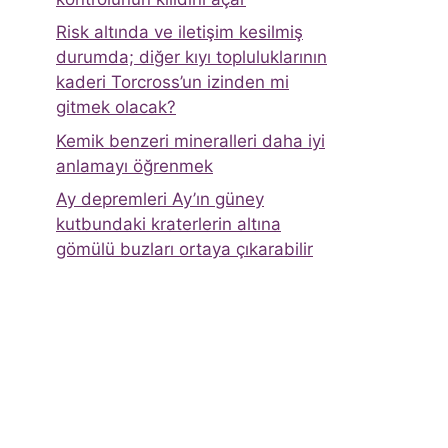
Risk altında ve iletişim kesilmiş
durumda; diğer kıyı topluluklarının
kaderi Torcross’un izinden mi
gitmek olacak?
Kemik benzeri mineralleri daha iyi
anlamayı öğrenmek
Ay depremleri Ay’ın güney
kutbundaki kraterlerin altına
gömülü buzları ortaya çıkarabilir