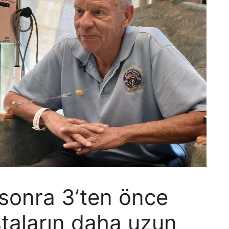
sonra 3’ten önce
taların daha uzun