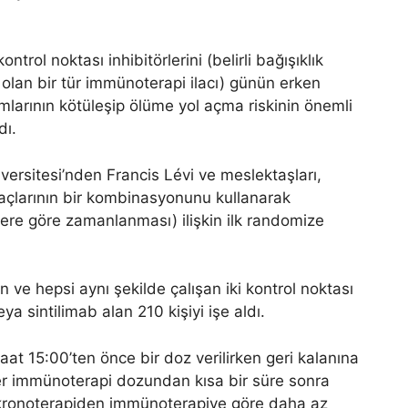
trol noktası inhibitörlerini (belirli bağışıklık
olan bir tür immünoterapi ilacı) günün erken
mlarının kötüleşip ölüme yol açma riskinin önemli
dı.
versitesi’nden Francis Lévi ve meslektaşları,
açlarının bir kombinasyonunu kullanarak
mlere göre zamanlanması) ilişkin ilk randomize
n ve hepsi aynı şekilde çalışan iki kontrol noktası
a sintilimab alan 210 kişiyi işe aldı.
saat 15:00’ten önce bir doz verilirken geri kalanına
Her immünoterapi dozundan kısa bir süre sonra
e kronoterapiden immünoterapiye göre daha az