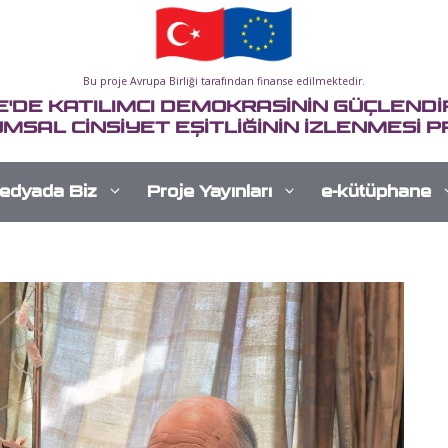
Bu proje Avrupa Birliği tarafından finanse edilmektedir.
E'DE KATILIMCI DEMOKRASİNİN GÜÇLENDİR
MSAL CİNSİYET EŞİTLİĞİNİN İZLENMESİ P
edyada Biz
Proje Yayınları
e-kütüphane