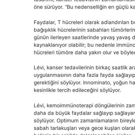
öne sürüyor. “Bu nedenselliğin en güçlü kan
Faydalar, T hücreleri olarak adlandırılan bu
bağışıklık hücrelerinin sabahları tümörler
günün ilerleyen saatlerinde yavaş yavaş 
kaynaklanıyor olabilir; bu nedenle immüno
hücreleri tümöre daha yakın olur ve böylec
Lévi, kanser tedavilerinin birkaç saatlik 
uygulanmasının daha fazla fayda sağlayıp 
gerektiğini söylüyor. Innominato, yoğun h
kesinlikle tercih edileceğini söylüyor.
Lévi, kemoimmünoterapi döngülerinin zam
daha da büyük faydalar sağlayıp sağlayam
söylüyor. Optimum zamanlamaların bireyle
sabah tarlakuşları veya gece kuşları olar