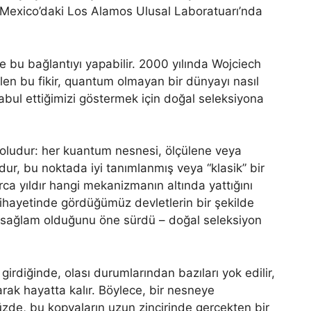
w Mexico’daki Los Alamos Ulusal Laboratuarı’nda
 bu bağlantıyı yapabilir. 2000 yılında Wojciech
len bu fikir, quantum olmayan bir dünyayı nasıl
bul ettiğimizi göstermek için doğal seleksiyona
doludur: her kuantum nesnesi, ölçülene veya
dur, bu noktada iyi tanımlanmış veya “klasik” bir
rca yıldır hangi mekanizmanın altında yattığını
nihayetinde gördüğümüz devletlerin bir şekilde
ha sağlam olduğunu öne sürdü – doğal seleksiyon
girdiğinde, olası durumlarından bazıları yok edilir,
rak hayatta kalır. Böylece, bir nesneye
zde, bu kopyaların uzun zincirinde gerçekten bir