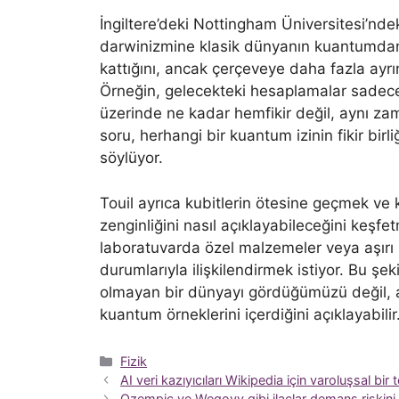
İngiltere’deki Nottingham Üniversitesi’n
darwinizmine klasik dünyanın kuantumdan na
kattığını, ancak çerçeveye daha fazla ayrı
Örneğin, gelecekteki hesaplamalar sadece
üzerinde ne kadar hemfikir değil, aynı zama
soru, herhangi bir kuantum izinin fikir bi
söylüyor.
Touil ayrıca kubitlerin ötesine geçmek ve
zenginliğini nasıl açıklayabileceğini keşfet
laboratuvarda özel malzemeler veya aşır
durumlarıyla ilişkilendirmek istiyor. Bu
olmayan bir dünyayı gördüğümüzü değil,
kuantum örneklerini içerdiğini açıklayabilir
Kategoriler
Fizik
AI veri kazıyıcıları Wikipedia için varoluşsal bir t
Ozempic ve Wegovy gibi ilaçlar demans riskini 