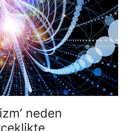
izm’ neden
rçeklikte