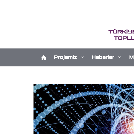
İçeriğe
atla
TÜRKİY
TOPLU
Projemiz
Haberler
M