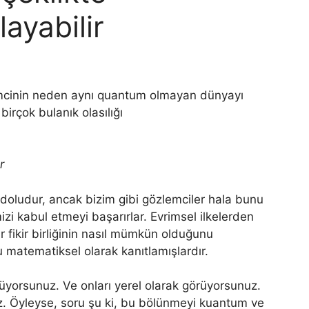
layabilir
lemcinin neden aynı quantum olmayan dünyayı
irçok bulanık olasılığı
r
e doludur, ancak bizim gibi gözlemciler hala bunu
zi kabul etmeyi başarırlar. Evrimsel ilkelerden
r fikir birliğinin nasıl mümkün olduğunu
u matematiksel olarak kanıtlamışlardır.
örüyorsunuz. Ve onları yerel olarak görüyorsunuz.
z. Öyleyse, soru şu ki, bu bölünmeyi kuantum ve