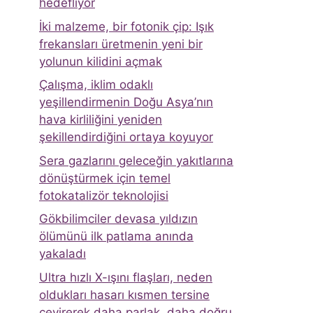
hedefliyor
İki malzeme, bir fotonik çip: Işık
frekansları üretmenin yeni bir
yolunun kilidini açmak
Çalışma, iklim odaklı
yeşillendirmenin Doğu Asya’nın
hava kirliliğini yeniden
şekillendirdiğini ortaya koyuyor
Sera gazlarını geleceğin yakıtlarına
dönüştürmek için temel
fotokatalizör teknolojisi
Gökbilimciler devasa yıldızın
ölümünü ilk patlama anında
yakaladı
Ultra hızlı X-ışını flaşları, neden
oldukları hasarı kısmen tersine
çevirerek daha parlak, daha doğru