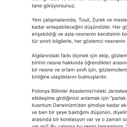
tane görüyorsunuz.
Yeni çalışmalarında, Touil, Zurek ve mesle
kadar anlaşabileceğini düşündüler. Her g
erişebildiği ve asla nesnenin kendisinin bi
tür sınırlı bilgilerle, her gözlemci nesnenin 
Algılarındaki farkı ölçmek için ekip, gözlemc
birinin nesne hakkında öğrendikleri arasın
bir nesne ve ortam sınıfı için, gözlemcile
birliğine ulaştıklarını bulmuşlardır.
Polonya Bilimler Akademisi’ndeki Jarosła
etkileşime girdiğimizi anlamak için “parlak
kuantum Darwinizm’den şimdiye kadar eksik
ve ben bir şeye baktığımı düşünün, diyeli
arasında bir korelasyon var ve o zaman s
var mı?’ Bu çalışma bu resmi tamamlıyor. ”