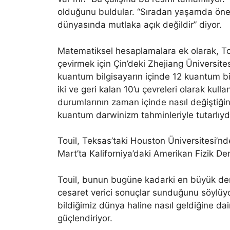
olduğunu buldular. “Sıradan yaşamda öne
dünyasında mutlaka açık değildir” diyor.
Matematiksel hesaplamalara ek olarak, Tou
çevirmek için Çin’deki Zhejiang Üniversitesi’
kuantum bilgisayarın içinde 12 kuantum bit
iki ve geri kalan 10’u çevreleri olarak kull
durumlarının zaman içinde nasıl değiştiğine
kuantum darwinizm tahminleriyle tutarlıyd
Touil, Teksas’taki Houston Üniversitesi’nd
Mart’ta Kaliforniya’daki Amerikan Fizik De
Touil, bunun bugüne kadarki en büyük de
cesaret verici sonuçlar sunduğunu söylüy
bildiğimiz dünya haline nasıl geldiğine d
güçlendiriyor.