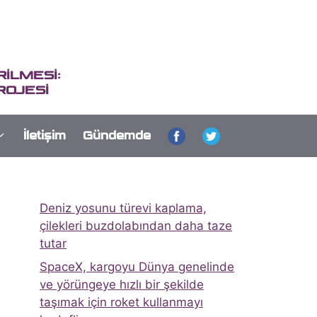
İLMESİ:
ROJESİ
İletişim
Gündemde
Deniz yosunu türevi kaplama,
çilekleri buzdolabından daha taze
tutar
SpaceX, kargoyu Dünya genelinde
ve yörüngeye hızlı bir şekilde
taşımak için roket kullanmayı