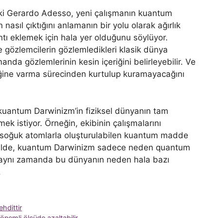
deki Gerardo Adesso, yeni çalışmanın kuantum
sıl çıktığını anlamanın bir yolu olarak ağırlık
ntı eklemek için hala yer olduğunu söylüyor.
 gözlemcilerin gözlemledikleri klasik dünya
nda gözlemlerinin kesin içeriğini belirleyebilir. Ve
rliğine varma sürecinden kurtulup kuramayacağını
 kuantum Darwinizm’in fiziksel dünyanın tam
mek istiyor. Örneğin, ekibinin çalışmalarını
ı soğuk atomlarla oluşturulabilen kuantum madde
 şekilde, kuantum Darwinizm sadece neden quantum
 aynı zamanda bu dünyanın neden hala bazı
.
ehdittir
önemli ölçüde azaltabilir