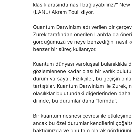
klasik arasında nasıl bağlayabiliriz?” Ne
(LANL) Akram Touil diyor.
Quantum Darwinizm adı verilen bir çerçeve
Zurek tarafından önerilen Lanl’da da öneri
gördüğümüzü ve neye benzediğini nasıl ka
benzer bir süreç kullanıyor.
Kuantum dünyası varoluşsal bulanıklıkla 
gözlemlenene kadar olası bir varlık bulutu
durum varsayar. Fizikçiler, bu geçişin onla
tartıştılar. Kuantum Darwinizm ile Zurek, 
olasılıklar bulutundaki diğerlerinden da
dilinde, bu durumlar daha “formda”.
Bir kuantum nesnesi çevresi ile etkileşime 
ancak bu özel durumlar kendilerini çoğalta
baktığınızda ve onu tam olarak gördüğünü