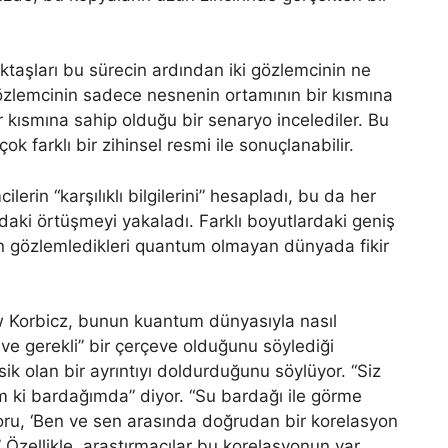
ktaşları bu sürecin ardından iki gözlemcinin ne
özlemcinin sadece nesnenin ortamının bir kısmına
r kısmına sahip olduğu bir senaryo incelediler. Bu
çok farklı bir zihinsel resmi ile sonuçlanabilir.
ilerin “karşılıklı bilgilerini” hesapladı, bu da her
daki örtüşmeyi yakaladı. Farklı boyutlardaki geniş
rin gözlemledikleri quantum olmayan dünyada fikir
w Korbicz, bunun kuantum dünyasıyla nasıl
 ve gerekli” bir çerçeve olduğunu söylediği
 olan bir ayrıntıyı doldurduğunu söylüyor. “Siz
m ki bardağımda” diyor. “Su bardağı ile görme
oru, ‘Ben ve sen arasında doğrudan bir korelasyon
 Özellikle, araştırmacılar bu korelasyonun var