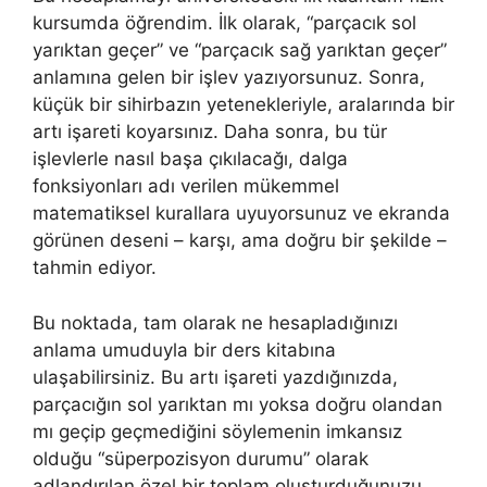
kursumda öğrendim. İlk olarak, “parçacık sol
yarıktan geçer” ve “parçacık sağ yarıktan geçer”
anlamına gelen bir işlev yazıyorsunuz. Sonra,
küçük bir sihirbazın yetenekleriyle, aralarında bir
artı işareti koyarsınız. Daha sonra, bu tür
işlevlerle nasıl başa çıkılacağı, dalga
fonksiyonları adı verilen mükemmel
matematiksel kurallara uyuyorsunuz ve ekranda
görünen deseni – karşı, ama doğru bir şekilde –
tahmin ediyor.
Bu noktada, tam olarak ne hesapladığınızı
anlama umuduyla bir ders kitabına
ulaşabilirsiniz. Bu artı işareti yazdığınızda,
parçacığın sol yarıktan mı yoksa doğru olandan
mı geçip geçmediğini söylemenin imkansız
olduğu “süperpozisyon durumu” olarak
adlandırılan özel bir toplam oluşturduğunuzu