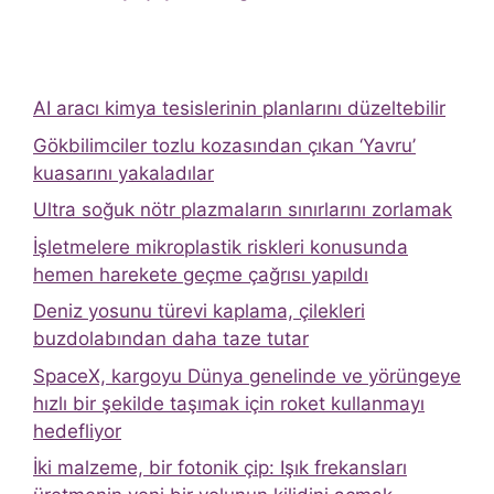
AI aracı kimya tesislerinin planlarını düzeltebilir
Gökbilimciler tozlu kozasından çıkan ‘Yavru’
kuasarını yakaladılar
Ultra soğuk nötr plazmaların sınırlarını zorlamak
İşletmelere mikroplastik riskleri konusunda
hemen harekete geçme çağrısı yapıldı
Deniz yosunu türevi kaplama, çilekleri
buzdolabından daha taze tutar
SpaceX, kargoyu Dünya genelinde ve yörüngeye
hızlı bir şekilde taşımak için roket kullanmayı
hedefliyor
İki malzeme, bir fotonik çip: Işık frekansları