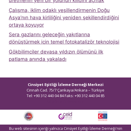
üretmenin yeni bir yolunun kilidini açmak
Çalışma, iklim odaklı yeşillendirmenin Doğu
Asya’nın hava kirliliğini yeniden şekillendirdiğini
ortaya koyuyor
Sera gazlarını geleceğin yakıtlarına
dönüştürmek için temel fotokatalizör teknolojisi
Gökbilimciler devasa yıldızın ölümünü ilk
patlama anında yakaladı
Cinsiyet Eşitliği İzleme Derneği Merkezi
Cinnah Cad. 75/7 Çankaya/Ankara – Türkiye
Tel: +90 312 440 04 84 Faks: +90 312 440 04 85
bilgi@ceidizleme.org
Bu web sitesinin içeriği yalnızca Cinsiyet Eşitliği İzleme Derneği'nin