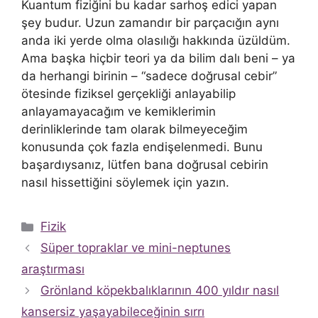
Kuantum fiziğini bu kadar sarhoş edici yapan
şey budur. Uzun zamandır bir parçacığın aynı
anda iki yerde olma olasılığı hakkında üzüldüm.
Ama başka hiçbir teori ya da bilim dalı beni – ya
da herhangi birinin – “sadece doğrusal cebir”
ötesinde fiziksel gerçekliği anlayabilip
anlayamayacağım ve kemiklerimin
derinliklerinde tam olarak bilmeyeceğim
konusunda çok fazla endişelenmedi. Bunu
başardıysanız, lütfen bana doğrusal cebirin
nasıl hissettiğini söylemek için yazın.
Kategoriler
Fizik
Süper topraklar ve mini-neptunes
araştırması
Grönland köpekbalıklarının 400 yıldır nasıl
kansersiz yaşayabileceğinin sırrı