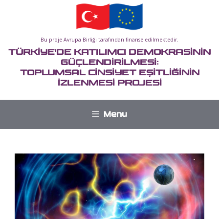
İçeriğe
atla
Bu proje Avrupa Birliği tarafından finanse edilmektedir.
TÜRKİYE'DE KATILIMCI DEMOKRASİNİN
GÜÇLENDİRİLMESİ:
TOPLUMSAL CİNSİYET EŞİTLİĞİNİN
İZLENMESİ PROJESİ
Menu