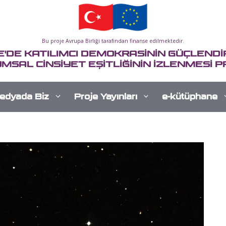
Bu proje Avrupa Birliği tarafından finanse edilmektedir.
E'DE KATILIMCI DEMOKRASİNİN GÜÇLENDİR
MSAL CİNSİYET EŞİTLİĞİNİN İZLENMESİ P
edyada Biz
Proje Yayınları
e-kütüphane