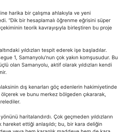
ne harika bir çalışma ahlakıyla ve yeni
di. “Dik bir hesaplamalı öğrenme eğrisini süper
rçekiminin teorik kavrayışıyla birleştiren bu proje
ltındaki yıldızları tespit ederek işe başladılar.
 Segue 1, Samanyolu’nun çok yakın komşusudur. Bu
lü olan Samanyolu, aktif olarak yıldızları kendi
nir.
alaksinin dış kenarları göç edenlerin hakimiyetinde
u ölçerek ve bunu merkez bölgeden çıkararak,
relediler.
ve yönünü haritalandırdı. Çok geçmeden yıldızların
hareket ettiği anlaşıldı; bu, bir kara deliğin
addeye veya hem karanlık maddeye hem de kara