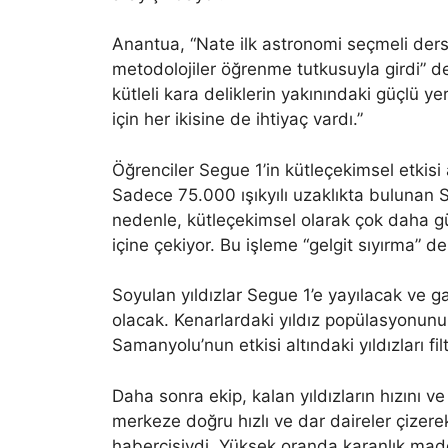
Anantua, “Nate ilk astronomi seçmeli dersi
metodolojiler öğrenme tutkusuyla girdi” de
kütleli kara deliklerin yakınındaki güçlü ye
için her ikisine de ihtiyaç vardı.”
Öğrenciler Segue 1’in kütleçekimsel etkisi a
Sadece 75.000 ışıkyılı uzaklıkta bulunan
nedenle, kütleçekimsel olarak çok daha güç
içine çekiyor. Bu işleme “gelgit sıyırma” de
Soyulan yıldızlar Segue 1’e yayılacak ve g
olacak. Kenarlardaki yıldız popülasyonun
Samanyolu’nun etkisi altındaki yıldızları filt
Daha sonra ekip, kalan yıldızların hızını 
merkeze doğru hızlı ve dar daireler çizerek 
habercisiydi. Yüksek oranda karanlık m