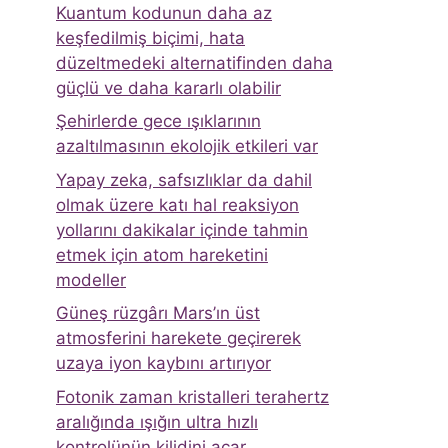
Kuantum kodunun daha az
keşfedilmiş biçimi, hata
düzeltmedeki alternatifinden daha
güçlü ve daha kararlı olabilir
Şehirlerde gece ışıklarının
azaltılmasının ekolojik etkileri var
Yapay zeka, safsızlıklar da dahil
olmak üzere katı hal reaksiyon
yollarını dakikalar içinde tahmin
etmek için atom hareketini
modeller
Güneş rüzgârı Mars’ın üst
atmosferini harekete geçirerek
uzaya iyon kaybını artırıyor
Fotonik zaman kristalleri terahertz
aralığında ışığın ultra hızlı
kontrolünün kilidini açar