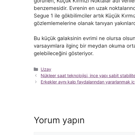
görünen, Küçük Kırmızı Noktalar adı verile
benzemesidir. Evrenin en uzak noktalarınd
Segue 1 ile gökbilimciler artık Küçük Kırm
gözlemlemelerine olanak tanıyan yakınlarda
Bu küçük galaksinin evrimi ne olursa olsun
varsayımlara ilginç bir meydan okuma ort
gelebileceğini gösteriyor.
Kategoriler
Uzay
Nükleer saat teknolojisi, ince yapı sabit stabili
Erkekler aynı kalp faydalarından yararlanmak i
Yorum yapın