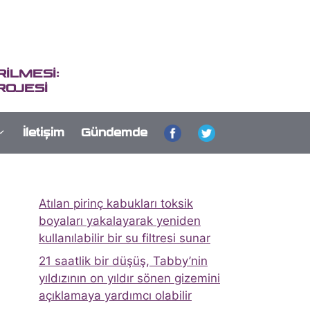
İLMESİ:
ROJESİ
İletişim
Gündemde
Atılan pirinç kabukları toksik
boyaları yakalayarak yeniden
kullanılabilir bir su filtresi sunar
21 saatlik bir düşüş, Tabby’nin
yıldızının on yıldır sönen gizemini
açıklamaya yardımcı olabilir