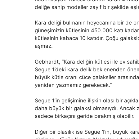
deliğe sahip modeller zayıf bir şekilde eşle
Kara deliği bulmanın heyecanına bir de
güneşimizin kütlesinin 450.000 katı kadar 
kütlesinin kabaca 10 katıdır. Çoğu galakside
aşmaz.
Gebhardt, “Kara deliğin kütlesi ile ev sahibi
Segue 1’deki kara delik beklenenden önem
büyük kütle oranı cüce galaksiler arasında
yeniden yazmamız gerekecek.”
Segue 1’in gelişimine ilişkin olası bir açı
daha büyük bir galaksi olmasıydı. Ancak 
sadece birkaçını geride bırakmış olabilir.
Diğer bir olasılık ise Segue 1’in, büyük kar