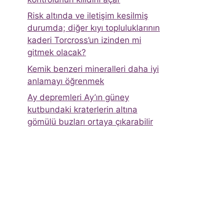
Risk altında ve iletişim kesilmiş
durumda; diğer kıyı topluluklarının
kaderi Torcross’un izinden mi
gitmek olacak?
Kemik benzeri mineralleri daha iyi
anlamayı öğrenmek
Ay depremleri Ay’ın güney
kutbundaki kraterlerin altına
gömülü buzları ortaya çıkarabilir