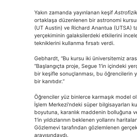
Yakın zamanda yayınlanan keşif
Astrofizi
ortaklaşa düzenlenen bir astronomi kursun
(UT Austin) ve Richard Anantua (UTSA) tar
yerçekiminin galaksilerdeki etkilerini incel
tekniklerini kullanma fırsatı verdi.
Gebhardt, “Bu kursu iki üniversitemiz arasın
“Başlangıçta proje, Segue 1’in içindeki ye
bir keşifle sonuçlanması, bu öğrencilerin y
bir kanıtıdır.”
Öğrenciler yüz binlerce karmaşık model ol
İşlem Merkezi’ndeki süper bilgisayarları kull
boyutuna, karanlık maddenin bolluğuna ve
1’in yıldızlarının beklenen yollarını harita
Gözlemevi tarafından gözlemlenen gerçek 
arayışındaydı.