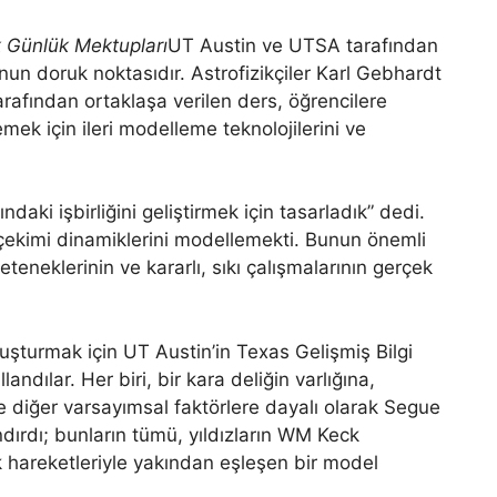
k Günlük Mektupları
UT Austin ve UTSA tarafından
un doruk noktasıdır. Astrofizikçiler Karl Gebhardt
afından ortaklaşa verilen ders, öğrencilere
emek için ileri modelleme teknolojilerini ve
daki işbirliğini geliştirmek için tasarladık” dedi.
rçekimi dinamiklerini modellemekti. Bunun önemli
eteneklerinin ve kararlı, sıkı çalışmalarının gerçek
uşturmak için UT Austin’in Texas Gelişmiş Bilgi
andılar. Her biri, bir kara deliğin varlığına,
 diğer varsayımsal faktörlere dayalı olarak Segue
landırdı; bunların tümü, yıldızların WM Keck
hareketleriyle yakından eşleşen bir model