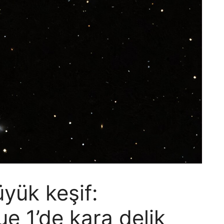
yük keşif:
e 1’de kara delik