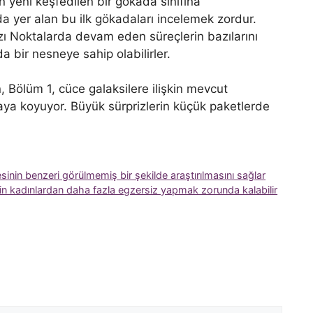
n yeni keşfedilen bir gökada sınıfına
a yer alan bu ilk gökadaları incelemek zordur.
ızı Noktalarda devam eden süreçlerin bazılarını
 bir nesneye sahip olabilirler.
, Bölüm 1, cüce galaksilere ilişkin mevcut
aya koyuyor. Büyük sürprizlerin küçük paketlerde
tesinin benzeri görülmemiş bir şekilde araştırılmasını sağlar
çin kadınlardan daha fazla egzersiz yapmak zorunda kalabilir