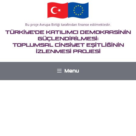
İçeriğe
atla
Bu proje Avrupa Birliği tarafından finanse edilmektedir.
TÜRKİYE'DE KATILIMCI DEMOKRASİNİN
GÜÇLENDİRİLMESİ:
TOPLUMSAL CİNSİYET EŞİTLİĞİNİN
İZLENMESİ PROJESİ
Menu