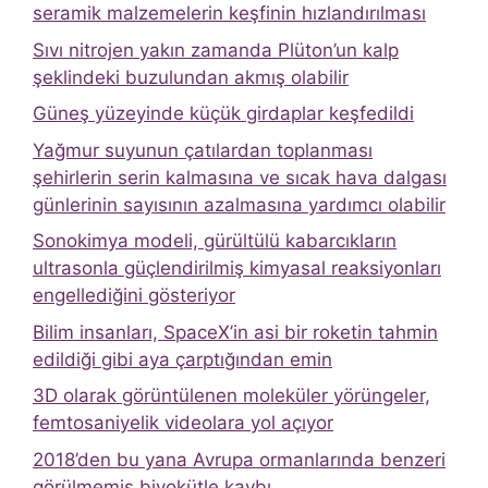
seramik malzemelerin keşfinin hızlandırılması
Sıvı nitrojen yakın zamanda Plüton’un kalp
şeklindeki buzulundan akmış olabilir
Güneş yüzeyinde küçük girdaplar keşfedildi
Yağmur suyunun çatılardan toplanması
şehirlerin serin kalmasına ve sıcak hava dalgası
günlerinin sayısının azalmasına yardımcı olabilir
Sonokimya modeli, gürültülü kabarcıkların
ultrasonla güçlendirilmiş kimyasal reaksiyonları
engellediğini gösteriyor
Bilim insanları, SpaceX’in asi bir roketin tahmin
edildiği gibi aya çarptığından emin
3D olarak görüntülenen moleküler yörüngeler,
femtosaniyelik videolara yol açıyor
2018’den bu yana Avrupa ormanlarında benzeri
görülmemiş biyokütle kaybı