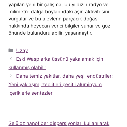
yapılan yeni bir çalışma, bu yıldızın radyo ve
milimetre dalga boylarındaki aşırı aktivitesini
vurgular ve bu alevlerin parçacık doğası
hakkında heyecan verici bilgiler sunar ve göz
önünde bulundurulabilir, yaşanmıştır.
Kategoriler
Uzay
Eski Wasp arka üssünü yakalamak için
kullanmış olabilir
Daha temiz yakıtlar, daha yeşil endüstriler:
Yeni yaklaşım, zeolitleri çeşitli alüminyum
içeriklerle sentezler
Selüloz nanofiber dispersiyonları kullanılarak