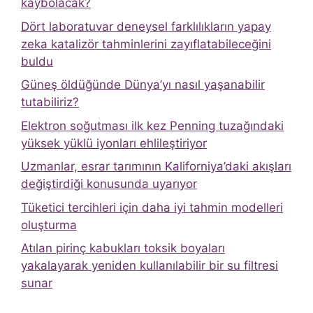
kaybolacak?
Dört laboratuvar deneysel farklılıkların yapay
zeka katalizör tahminlerini zayıflatabileceğini
buldu
Güneş öldüğünde Dünya’yı nasıl yaşanabilir
tutabiliriz?
Elektron soğutması ilk kez Penning tuzağındaki
yüksek yüklü iyonları ehlileştiriyor
Uzmanlar, esrar tarımının Kaliforniya’daki akışları
değiştirdiği konusunda uyarıyor
Tüketici tercihleri ​​için daha iyi tahmin modelleri
oluşturma
Atılan pirinç kabukları toksik boyaları
yakalayarak yeniden kullanılabilir bir su filtresi
sunar