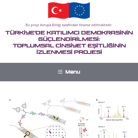
İçeriğe
atla
Bu proje Avrupa Birliği tarafından finanse edilmektedir.
TÜRKİYE'DE KATILIMCI DEMOKRASİNİN
GÜÇLENDİRİLMESİ:
TOPLUMSAL CİNSİYET EŞİTLİĞİNİN
İZLENMESİ PROJESİ
Menu