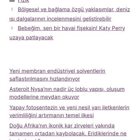
Bölgesel ve bağlama özgü yaklaşımlar, deniz
ısı dalgalarının incelenmesini geliştirebilir
Bebeğim, sen bir havai fişeksin! Katy Perry
uzaya patlayacak
Yeni membran endüstriyel solventlerin
saflaştırılmasını hızlandırıyor
Asteroit Nysa’nın nadir üç loblu yapısı, oluşum
modellerine meydan okuyor
Yapay fotosentezin ve yeni nesil yarı iletkenlerin
verimliliğini artırmanın temel ilkesi
Doğu Afrika’nın ikonik kar zirveleri yakında
tamamen ortadan kaybolacak. Eridiklerinde ne