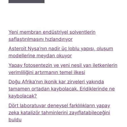
Yeni membran endüstriyel solventlerin
saflaştırılmasını hızlandırıyor
Asteroit Nysa’nın nadir üç loblu yapısı, oluşum
modellerine meydan okuyor
Yapay fotosentezin ve yeni nesil yarı iletkenlerin
verimliliğini artırmanın temel ilkesi
Doğu Afrika’nın ikonik kar zirveleri yakında
tamamen ortadan kaybolacak. Eridiklerinde ne
kaybolacak?
Dört laboratuvar deneysel farklılıkların yapay
zeka katalizör tahminlerini zayıflatabileceğini
buldu