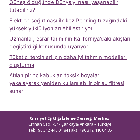
Güneş öldüğünde Dünya’yı nasıl yaşanabilir
tutabiliriz?
Elektron soğutması ilk kez Penning tuzağındaki
yüksek yüklü iyonları ehlileştiriyor
Uzmanlar, esrar tarımının Kaliforniya’daki akışları
değiştirdiği konusunda uyarıyor
Tüketici tercihleri ​​için daha iyi tahmin modelleri
oluşturma
Atılan pirinç kabukları toksik boyaları
yakalayarak yeniden kullanılabilir bir su filtresi
sunar
Cinsiyet Eşitliği İzleme Derneği Merkezi
Cinnah Cad. 75/7 Çankaya/Ankara – Türkiye
Tel: +90 312 440 04 84 Faks: +90 312 440 04 85
bilgi@ceidizleme.org