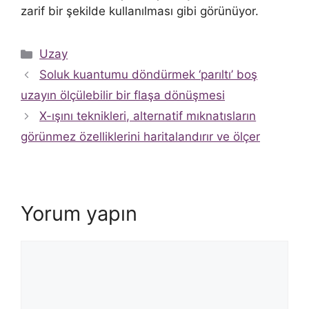
zarif bir şekilde kullanılması gibi görünüyor.
Kategoriler
Uzay
Soluk kuantumu döndürmek ‘parıltı’ boş
uzayın ölçülebilir bir flaşa dönüşmesi
X-ışını teknikleri, alternatif mıknatısların
görünmez özelliklerini haritalandırır ve ölçer
Yorum yapın
Yorum