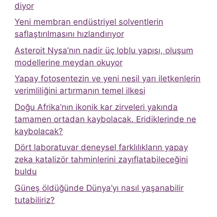
diyor
Yeni membran endüstriyel solventlerin
saflaştırılmasını hızlandırıyor
Asteroit Nysa’nın nadir üç loblu yapısı, oluşum
modellerine meydan okuyor
Yapay fotosentezin ve yeni nesil yarı iletkenlerin
verimliliğini artırmanın temel ilkesi
Doğu Afrika’nın ikonik kar zirveleri yakında
tamamen ortadan kaybolacak. Eridiklerinde ne
kaybolacak?
Dört laboratuvar deneysel farklılıkların yapay
zeka katalizör tahminlerini zayıflatabileceğini
buldu
Güneş öldüğünde Dünya’yı nasıl yaşanabilir
tutabiliriz?