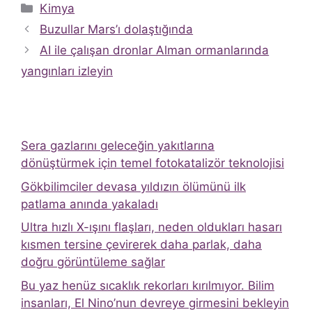
Kategoriler
Kimya
Buzullar Mars’ı dolaştığında
AI ile çalışan dronlar Alman ormanlarında
yangınları izleyin
Sera gazlarını geleceğin yakıtlarına
dönüştürmek için temel fotokatalizör teknolojisi
Gökbilimciler devasa yıldızın ölümünü ilk
patlama anında yakaladı
Ultra hızlı X-ışını flaşları, neden oldukları hasarı
kısmen tersine çevirerek daha parlak, daha
doğru görüntüleme sağlar
Bu yaz henüz sıcaklık rekorları kırılmıyor. Bilim
insanları, El Nino’nun devreye girmesini bekleyin