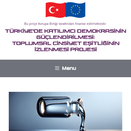
İçeriğe
atla
Bu proje Avrupa Birliği tarafından finanse edilmektedir.
TÜRKİYE'DE KATILIMCI DEMOKRASİNİN
GÜÇLENDİRİLMESİ:
TOPLUMSAL CİNSİYET EŞİTLİĞİNİN
İZLENMESİ PROJESİ
Menu