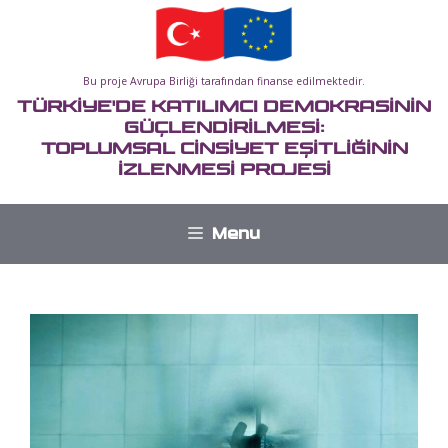
İçeriğe
atla
Bu proje Avrupa Birliği tarafından finanse edilmektedir.
TÜRKİYE'DE KATILIMCI DEMOKRASİNİN
GÜÇLENDİRİLMESİ:
TOPLUMSAL CİNSİYET EŞİTLİĞİNİN
İZLENMESİ PROJESİ
Menu