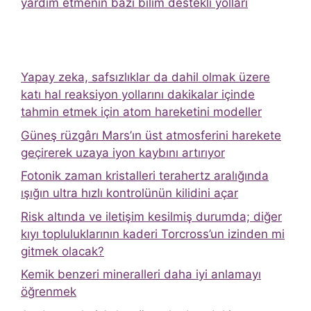
yardım etmenin bazı bilim destekli yolları
Yapay zeka, safsızlıklar da dahil olmak üzere
katı hal reaksiyon yollarını dakikalar içinde
tahmin etmek için atom hareketini modeller
Güneş rüzgârı Mars’ın üst atmosferini harekete
geçirerek uzaya iyon kaybını artırıyor
Fotonik zaman kristalleri terahertz aralığında
ışığın ultra hızlı kontrolünün kilidini açar
Risk altında ve iletişim kesilmiş durumda; diğer
kıyı topluluklarının kaderi Torcross’un izinden mi
gitmek olacak?
Kemik benzeri mineralleri daha iyi anlamayı
öğrenmek