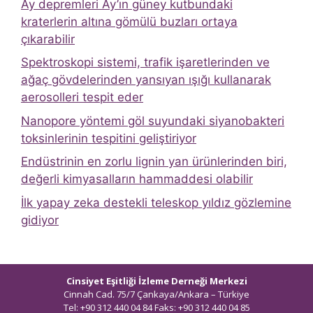
Ay depremleri Ay’ın güney kutbundaki
kraterlerin altına gömülü buzları ortaya
çıkarabilir
Spektroskopi sistemi, trafik işaretlerinden ve
ağaç gövdelerinden yansıyan ışığı kullanarak
aerosolleri tespit eder
Nanopore yöntemi göl suyundaki siyanobakteri
toksinlerinin tespitini geliştiriyor
Endüstrinin en zorlu lignin yan ürünlerinden biri,
değerli kimyasalların hammaddesi olabilir
İlk yapay zeka destekli teleskop yıldız gözlemine
gidiyor
Cinsiyet Eşitliği İzleme Derneği Merkezi
Cinnah Cad. 75/7 Çankaya/Ankara – Türkiye
Tel: +90 312 440 04 84 Faks: +90 312 440 04 85