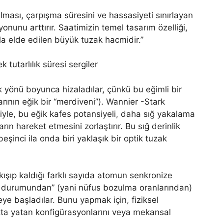
rılması, çarpışma süresini ve hassasiyeti sınırlayan
nunu arttırır. Saatimizin temel tasarım özelliği,
la elde edilen büyük tuzak hacmidir.”
ık yönü boyunca hizaladılar, çünkü bu eğimli bir
arının eğik bir “merdiveni”). Wannier -Stark
niyle, bu eğik kafes potansiyeli, daha sığ yakalama
arın hareket etmesini zorlaştırır. Bu sığ derinlik
eşinci ila onda biri yaklaşık bir optik tuzak
kışıp kaldığı farklı sayıda atomun senkronize
aat durumundan” (yani nüfus bozulma oranlarından)
e başladılar. Bunu yapmak için, fiziksel
altta yatan konfigürasyonlarını veya mekansal