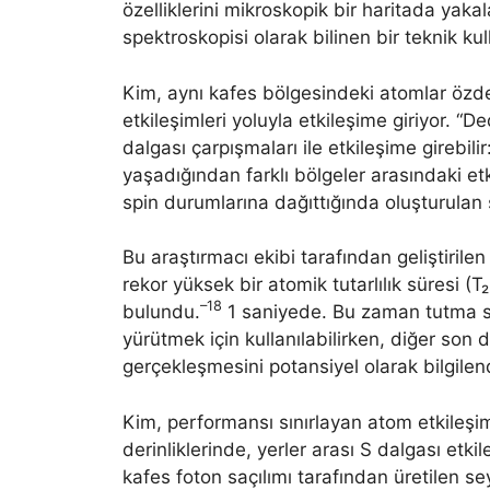
özelliklerini mikroskopik bir haritada yaka
spektroskopisi olarak bilinen bir teknik kul
Kim, aynı kafes bölgesindeki atomlar özd
etkileşimleri yoluyla etkileşime giriyor. “D
dalgası çarpışmaları ile etkileşime girebilir
yaşadığından farklı bölgeler arasındaki etk
spin durumlarına dağıttığında oluşturulan se
Bu araştırmacı ekibi tarafından geliştirilen
rekor yüksek bir atomik tutarlılık süresi (T
–18
bulundu.
1 saniyede. Bu zaman tutma sis
yürütmek için kullanılabilirken, diğer son 
gerçekleşmesini potansiyel olarak bilgilend
Kim, performansı sınırlayan atom etkileşiml
derinliklerinde, yerler arası S dalgası etki
kafes foton saçılımı tarafından üretilen seyi