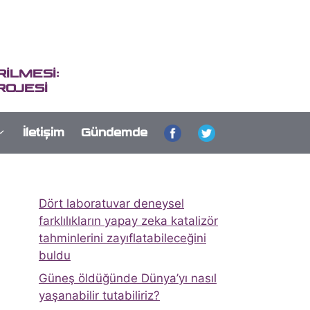
İLMESİ:
ROJESİ
İletişim
Gündemde
Dört laboratuvar deneysel
farklılıkların yapay zeka katalizör
tahminlerini zayıflatabileceğini
buldu
Güneş öldüğünde Dünya’yı nasıl
yaşanabilir tutabiliriz?