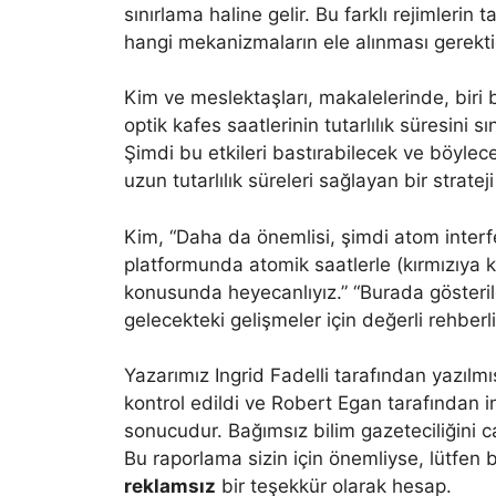
sınırlama haline gelir. Bu farklı rejimleri
hangi mekanizmaların ele alınması gerektiğ
Kim ve meslektaşları, makalelerinde, biri b
optik kafes saatlerinin tutarlılık süresini sı
Şimdi bu etkileri bastırabilecek ve böyle
uzun tutarlılık süreleri sağlayan bir strateji 
Kim, “Daha da önemlisi, şimdi atom interfe
platformunda atomik saatlerle (kırmızıya ka
konusunda heyecanlıyız.” “Burada göster
gelecekteki gelişmeler için değerli rehberl
Yazarımız Ingrid Fadelli tarafından yazıl
kontrol edildi ve Robert Egan tarafından i
sonucudur. Bağımsız bilim gazeteciliğini c
Bu raporlama sizin için önemliyse, lütfen b
reklamsız
bir teşekkür olarak hesap.