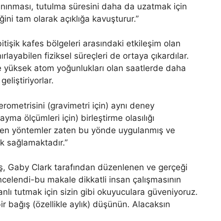
n tanınması, tutulma süresini daha da uzatmak için
ini tam olarak açıklığa kavuşturur.”
itişik kafes bölgeleri arasındaki etkileşim olan
nırlayabilen fiziksel süreçleri de ortaya çıkardılar.
ce yüksek atom yoğunlukları olan saatlerde daha
geliştiriyorlar.
rometrisini (gravimetri için) aynı deney
yma ölçümleri için) birleştirme olasılığı
ilen yöntemler zaten bu yönde uygulanmış ve
ik sağlamaktadır.”
mış, Gaby Clark tarafından düzenlenen ve gerçeği
ncelendi-bu makale dikkatli insan çalışmasının
anlı tutmak için sizin gibi okuyuculara güveniyoruz.
ir bağış (özellikle aylık) düşünün. Alacaksın