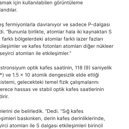
lamak için kullanılabilen görüntüleme
landılar.
eş fermiyonlarla davranıyor ve sadece P-dalgası
edi. “Bununla birlikte, atomlar hala iki kaynaktan S
: farklı bölgelerdeki atomlar farklı lazer fazları
ileşimler ve kafes fotonları atomları diğer nükleer
yirci atomları ile etkileşimler.”
 stronsiyum optik kafes saatinin, 118 (9) saniyelik
₂*) ve 1.5 × 10 atomik dengesizlik elde ettiği
temi, gelecekteki temel fizik çalışmalarını
derece hassas ve stabil optik kafes saatlerinin
irir.
erini de belirledik. “Dedi. “Sığ kafes
leşimleri baskınken, derin kafes derinliklerinde,
rci atomları ile S dalgası etkileşimleri birincil