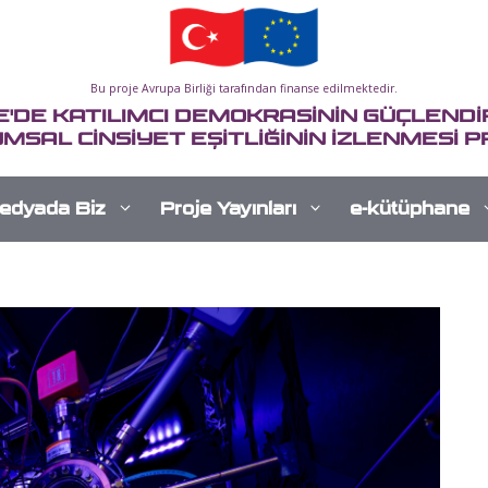
Bu proje Avrupa Birliği tarafından finanse edilmektedir.
E'DE KATILIMCI DEMOKRASİNİN GÜÇLENDİR
MSAL CİNSİYET EŞİTLİĞİNİN İZLENMESİ P
edyada Biz
Proje Yayınları
e-kütüphane