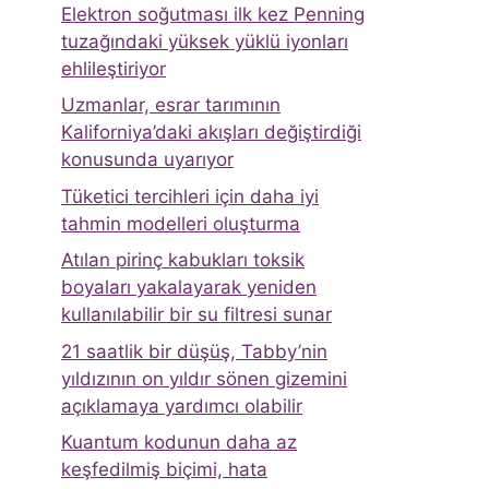
Elektron soğutması ilk kez Penning
tuzağındaki yüksek yüklü iyonları
ehlileştiriyor
Uzmanlar, esrar tarımının
Kaliforniya’daki akışları değiştirdiği
konusunda uyarıyor
Tüketici tercihleri ​​için daha iyi
tahmin modelleri oluşturma
Atılan pirinç kabukları toksik
boyaları yakalayarak yeniden
kullanılabilir bir su filtresi sunar
21 saatlik bir düşüş, Tabby’nin
yıldızının on yıldır sönen gizemini
açıklamaya yardımcı olabilir
Kuantum kodunun daha az
keşfedilmiş biçimi, hata