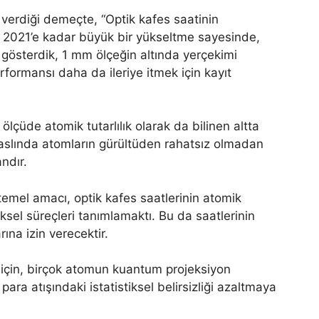
 verdiği demeçte, “Optik kafes saatinin
n 2021’e kadar büyük bir yükseltme sayesinde,
i gösterdik, 1 mm ölçeğin altında yerçekimi
rformansı daha da ileriye itmek için kayıt
lçüde atomik tutarlılık olarak da bilinen altta
Bu aslında atomların gürültüden rahatsız olmadan
ndır.
temel amacı, optik kafes saatlerinin atomik
ziksel süreçleri tanımlamaktı. Bu da saatlerinin
arına izin verecektir.
k için, birçok atomun kuantum projeksiyon
ara atışındaki istatistiksel belirsizliği azaltmaya