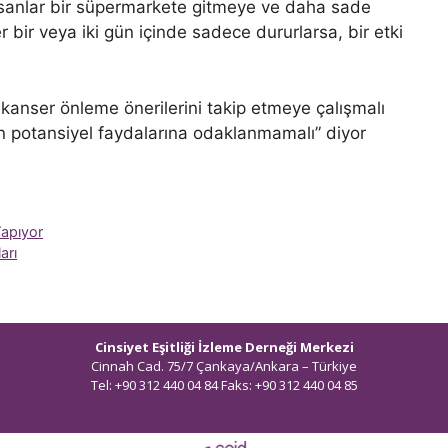
İnsanlar bir süpermarkete gitmeye ve daha sade
r bir veya iki gün içinde sadece dururlarsa, bir etki
 kanser önleme önerilerini takip etmeye çalışmalı
in potansiyel faydalarına odaklanmamalı” diyor
Yapıyor
arı
Cinsiyet Eşitliği İzleme Derneği Merkezi
Cinnah Cad. 75/7 Çankaya/Ankara – Türkiye
Tel: +90 312 440 04 84 Faks: +90 312 440 04 85
bilgi@ceidizleme.org