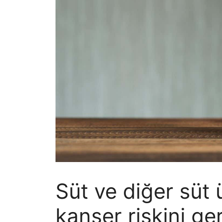
Süt ve diğer süt 
kanser riskini ge