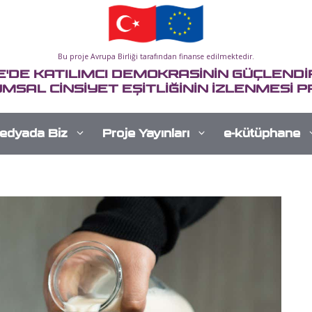
Bu proje Avrupa Birliği tarafından finanse edilmektedir.
E'DE KATILIMCI DEMOKRASİNİN GÜÇLENDİR
MSAL CİNSİYET EŞİTLİĞİNİN İZLENMESİ P
edyada Biz
Proje Yayınları
e-kütüphane