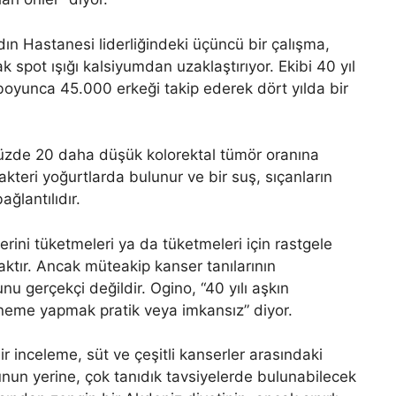
ın Hastanesi liderliğindeki üçüncü bir çalışma,
 spot ışığı kalsiyumdan uzaklaştırıyor. Ekibi 40 yıl
boyunca 45.000 erkeği takip ederek dört yılda bir
yüzde 20 daha düşük kolorektal tümör oranına
akteri yoğurtlarda bulunur ve bir suş, sıçanların
ğlantılıdır.
erini tüketmeleri ya da tüketmeleri için rastgele
ktır. Ancak müteakip kanser tanılarının
u gerçekçi değildir. Ogino, “40 yılı aşkın
eneme yapmak pratik veya imkansız” diyor.
r inceleme, süt ve çeşitli kanserler arasındaki
unun yerine, çok tanıdık tavsiyelerde bulunabilecek