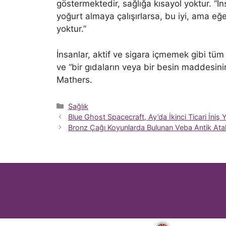
göstermektedir, sağlığa kısayol yoktur. “
yoğurt almaya çalışırlarsa, bu iyi, ama eğe
yoktur.”
İnsanlar, aktif ve sigara içmemek gibi tüm
ve “bir gıdaların veya bir besin maddesin
Mathers.
Kategoriler
Sağlık
Blue Ghost Spacecraft, Ay’da İkinci Ticari İniş 
Bronz Çağı Koyunlarda Bulunan Veba Antik Atal