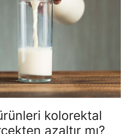
ürünleri kolorektal
rçekten azaltır mı?