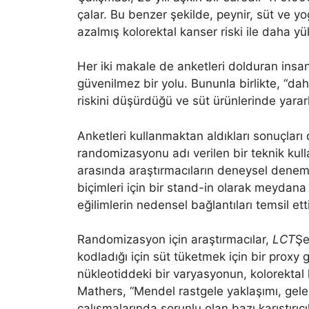
çalar. Bu benzer şekilde, peynir, süt ve y
azalmış kolorektal kanser riski ile daha yü
Her iki makale de anketleri dolduran insa
güvenilmez bir yolu. Bununla birlikte, “dah
riskini düşürdüğü ve süt ürünlerinde yarar
Anketleri kullanmaktan aldıkları sonuçları
randomizasyonu adı verilen bir teknik kull
arasında araştırmacıların deneysel deneme
biçimleri için bir stand-in olarak meydana
eğilimlerin nedensel bağlantıları temsil et
Randomizasyon için araştırmacılar,
LCT
Şe
kodladığı için süt tüketmek için bir proxy g
nükleotiddeki bir varyasyonun, kolorektal k
Mathers, “Mendel rastgele yaklaşımı, gele
çalışmalarında sorunlu olan bazı karıştırıcıl