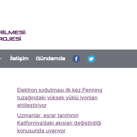
İLMESİ:
ROJESİ
İletişim
Gündemde
Elektron soğutması ilk kez Penning
tuzağındaki yüksek yüklü iyonları
ehlileştiriyor
Uzmanlar, esrar tarımının
Kaliforniya’daki akışları değiştirdiği
konusunda uyarıyor