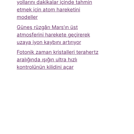
yollarını dakikalar içinde tahmin
etmek için atom hareketini
modeller
Güneş rüzgârı Mars’ın üst
atmosferini harekete geçirerek
uzaya iyon kaybını artırıyor
Fotonik zaman kristalleri terahertz
aralığında ışığın ultra hızlı
kontrolünün kilidini açar