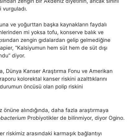
sından zengin bir Akdeniz diyetinin, ancak sınırlı
i vurguladı.
una ve yoğurttan başka kaynakların faydalı
ünlerinden mi yoksa tofu, konserve balık ve
çısından zengin gıdalardan gelip gelmediğine
Papier, “Kalsiyumun hem süt hem de süt dışı
ndu” diyor.
da, Dünya Kanser Araştırma Fonu ve Amerikan
poru kolorektal kanser riskini azalttıklarını
durumun öncüsü olan polip riskini
öz önüne alındığında, daha fazla araştırmaya
obacterium
Probiyotikler de bilinmiyor, diyor Ogino.
r riskimiz arasındaki karmaşık bağlantıyı