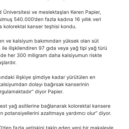
d Üniversitesi ve meslektaşları Keren Papier,
rulmuş 540.000’den fazla kadına 16 yıllık veri
a kolorektal kanser teşhisi kondu.
len ve kalsiyum bakımından yüksek olan süt
ile ilişkilendiren 97 gıda veya yağ tipi yağ türü
günde her 300 miligram daha kalsiyumun riskte
şlardır.
sındaki ilişkiye şimdiye kadar yürütülen en
kalsiyumdan dolayı bağırsak kanserinin
rgulamaktadır” diyor Papier.
est yağ asitlerine bağlanarak kolorektal kansere
n potansiyellerini azaltmaya yardımcı olur” diyor.
0’den fazla yetişkini takip eden yeni bir makaleyle