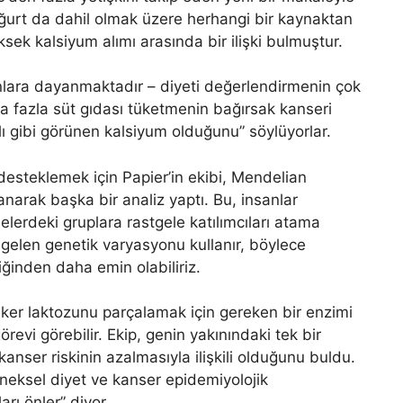
oğurt da dahil olmak üzere herhangi bir kaynaktan
ksek kalsiyum alımı arasında bir ilişki bulmuştur.
nlara dayanmaktadır – diyeti değerlendirmenin çok
a ​​fazla süt gıdası tüketmenin bağırsak kanseri
lı gibi görünen kalsiyum olduğunu” söylüyorlar.
 desteklemek için Papier’in ekibi, Mendelian
anarak başka bir analiz yaptı. Bu, insanlar
lerdeki gruplara rastgele katılımcıları atama
 gelen genetik varyasyonu kullanır, böylece
tiğinden daha emin olabiliriz.
ker laktozunu parçalamak için gereken bir enzimi
örevi görebilir. Ekip, genin yakınındaki tek bir
anser riskinin azalmasıyla ilişkili olduğunu buldu.
neksel diyet ve kanser epidemiyolojik
arı önler” diyor.