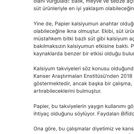
olanı vurguladı: balık, meyve ve sebze açı
süt ürünleriyle en iyi yaklaşım olabileceğin
Yine de, Papier kalsiyumun anahtar olduğ
olabileceğine ikna olmuştur. Ekibi, süt ür
müstahkem bitki bazlı süt gibi kalsiyum a
bakılmaksızın kalsiyumun etkisine baktı. 
kaynaklarda benzer bir etkisi olduğu bulu
Kalsiyum takviyeleri söz konusu olduğun
Kanser Araştırmaları Enstitüsü’nden 2018 ra
göstermektedir, ancak başka bir çalışma, 
artırabileceklerini bulmuştur.
Papier, bu takviyelerin yaygın kullanımı g
ihtiyaç olduğunu söylüyor. Faydaları
Bifid
Ona göre, bu çalışmalar diyetimiz ve kanse