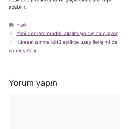
açabilir.
Kategoriler
Fizik
Yeni deprem modeli alışılmışın dışına çıkıyor
Küresel ısınma kötüleştikçe uzay iletişimi de
kötüleşebilir
Yorum yapın
Yorum