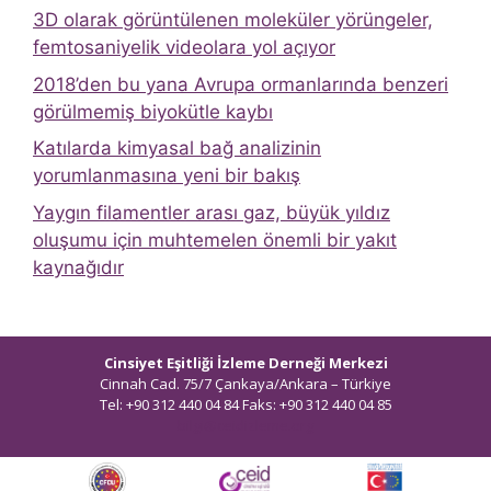
3D olarak görüntülenen moleküler yörüngeler,
femtosaniyelik videolara yol açıyor
2018’den bu yana Avrupa ormanlarında benzeri
görülmemiş biyokütle kaybı
Katılarda kimyasal bağ analizinin
yorumlanmasına yeni bir bakış
Yaygın filamentler arası gaz, büyük yıldız
oluşumu için muhtemelen önemli bir yakıt
kaynağıdır
Cinsiyet Eşitliği İzleme Derneği Merkezi
Cinnah Cad. 75/7 Çankaya/Ankara – Türkiye
Tel: +90 312 440 04 84 Faks: +90 312 440 04 85
bilgi@ceidizleme.org