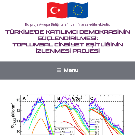
İçeriğe
atla
Bu proje Avrupa Birliği tarafından finanse edilmektedir.
TÜRKİYE'DE KATILIMCI DEMOKRASİNİN
GÜÇLENDİRİLMESİ:
TOPLUMSAL CİNSİYET EŞİTLİĞİNİN
İZLENMESİ PROJESİ
Menu