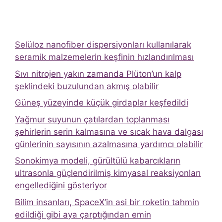
Selüloz nanofiber dispersiyonları kullanılarak
seramik malzemelerin keşfinin hızlandırılması
Sıvı nitrojen yakın zamanda Plüton’un kalp
şeklindeki buzulundan akmış olabilir
Güneş yüzeyinde küçük girdaplar keşfedildi
Yağmur suyunun çatılardan toplanması
şehirlerin serin kalmasına ve sıcak hava dalgası
günlerinin sayısının azalmasına yardımcı olabilir
Sonokimya modeli, gürültülü kabarcıkların
ultrasonla güçlendirilmiş kimyasal reaksiyonları
engellediğini gösteriyor
Bilim insanları, SpaceX’in asi bir roketin tahmin
edildiği gibi aya çarptığından emin