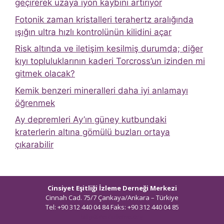
geçirerek uzaya iyon kaybını artırıyor
Fotonik zaman kristalleri terahertz aralığında
ışığın ultra hızlı kontrolünün kilidini açar
Risk altında ve iletişim kesilmiş durumda; diğer
kıyı topluluklarının kaderi Torcross’un izinden mi
gitmek olacak?
Kemik benzeri mineralleri daha iyi anlamayı
öğrenmek
Ay depremleri Ay’ın güney kutbundaki
kraterlerin altına gömülü buzları ortaya
çıkarabilir
Cinsiyet Eşitliği İzleme Derneği Merkezi
Cinnah Cad. 75/7 Çankaya/Ankara – Türkiye
Tel: +90 312 440 04 84 Faks: +90 312 440 04 85
bilgi@ceidizleme.org