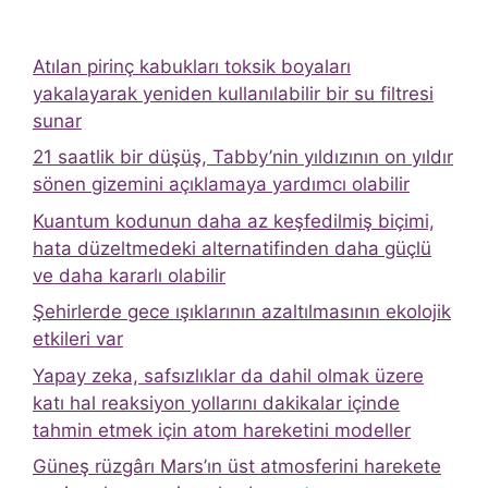
Atılan pirinç kabukları toksik boyaları
yakalayarak yeniden kullanılabilir bir su filtresi
sunar
21 saatlik bir düşüş, Tabby’nin yıldızının on yıldır
sönen gizemini açıklamaya yardımcı olabilir
Kuantum kodunun daha az keşfedilmiş biçimi,
hata düzeltmedeki alternatifinden daha güçlü
ve daha kararlı olabilir
Şehirlerde gece ışıklarının azaltılmasının ekolojik
etkileri var
Yapay zeka, safsızlıklar da dahil olmak üzere
katı hal reaksiyon yollarını dakikalar içinde
tahmin etmek için atom hareketini modeller
Güneş rüzgârı Mars’ın üst atmosferini harekete