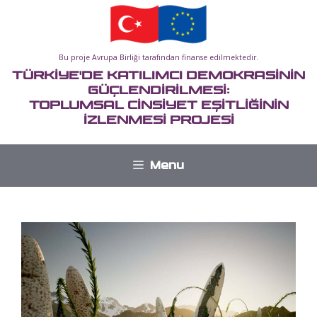
İçeriğe
atla
Bu proje Avrupa Birliği tarafından finanse edilmektedir.
TÜRKİYE'DE KATILIMCI DEMOKRASİNİN
GÜÇLENDİRİLMESİ:
TOPLUMSAL CİNSİYET EŞİTLİĞİNİN
İZLENMESİ PROJESİ
Menu