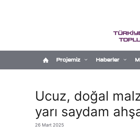
İçeriğe
atla
TÜRKİY
TOPLU
Projemiz
Haberler
M
Ucuz, doğal mal
yarı saydam ah
26 Mart 2025