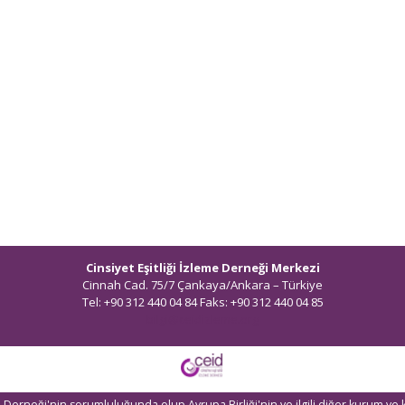
Cinsiyet Eşitliği İzleme Derneği Merkezi
Cinnah Cad. 75/7 Çankaya/Ankara – Türkiye
Tel: +90 312 440 04 84 Faks: +90 312 440 04 85
bilgi@ceidizleme.org
eme Derneği'nin sorumluluğunda olup Avrupa Birliği'nin ve ilgili diğer kurum ve 