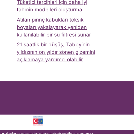
Tüketici tercihleri ​​için daha iyi
tahmin modelleri oluşturma
Atılan pirinç kabukları toksik
boyaları yakalayarak yeniden
kullanılabilir bir su filtresi sunar
21 saatlik bir düşüş, Tabby’nin
yıldızının on yıldır sönen gizemini
açıklamaya yardımcı olabilir
kuruluşların resmi görüşlerini hiçbir şekilde yansıtmaz.