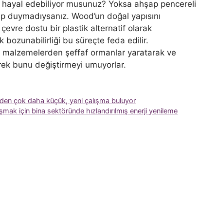
on hayal edebiliyor musunuz? Yoksa ahşap pencereli
ap duymadıysanız. Wood’un doğal yapısını
evre dostu bir plastik alternatif olarak
 bozunabilirliği bu süreçte feda edilir.
 malzemelerden şeffaf ormanlar yaratarak ve
rerek bunu değiştirmeyi umuyorlar.
den çok daha küçük, yeni çalışma buluyor
şmak için bina sektöründe hızlandırılmış enerji yenileme