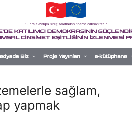
Bu proje Avrupa Birliği tarafından finanse edilmektedir.
E'DE KATILIMCI DEMOKRASİNİN GÜÇLENDİR
MSAL CİNSİYET EŞİTLİĞİNİN İZLENMESİ P
edyada Biz
Proje Yayınları
e-kütüphane
zemelerle sağlam,
şap yapmak