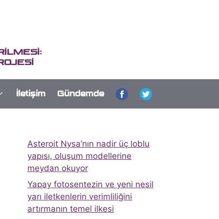
İLMESİ:
ROJESİ
İletişim
Gündemde
Asteroit Nysa’nın nadir üç loblu
yapısı, oluşum modellerine
meydan okuyor
Yapay fotosentezin ve yeni nesil
yarı iletkenlerin verimliliğini
artırmanın temel ilkesi