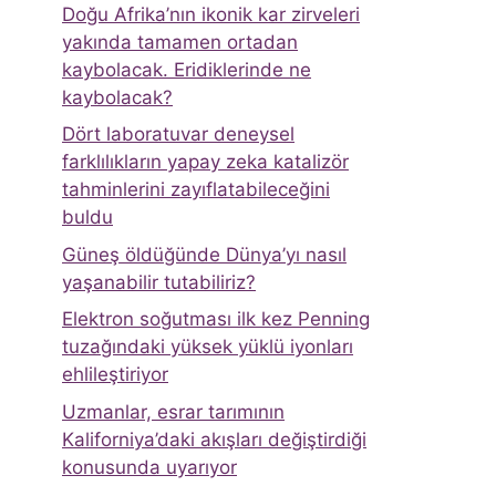
Doğu Afrika’nın ikonik kar zirveleri
yakında tamamen ortadan
kaybolacak. Eridiklerinde ne
kaybolacak?
Dört laboratuvar deneysel
farklılıkların yapay zeka katalizör
tahminlerini zayıflatabileceğini
buldu
Güneş öldüğünde Dünya’yı nasıl
yaşanabilir tutabiliriz?
Elektron soğutması ilk kez Penning
tuzağındaki yüksek yüklü iyonları
ehlileştiriyor
Uzmanlar, esrar tarımının
Kaliforniya’daki akışları değiştirdiği
konusunda uyarıyor