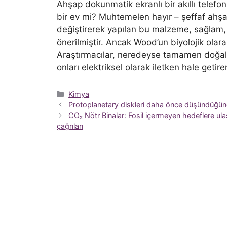
Ahşap dokunmatik ekranlı bir akıllı telef
bir ev mi? Muhtemelen hayır – şeffaf ahş
değiştirerek yapılan bu malzeme, sağlam, ç
önerilmiştir. Ancak Wood’un biyolojik olarak
Araştırmacılar, neredeyse tamamen doğal
onları elektriksel olarak iletken hale geti
Kategoriler
Kimya
Protoplanetary diskleri daha önce düşündüğün
CO₂ Nötr Binalar: Fosil içermeyen hedeflere ula
çağrıları