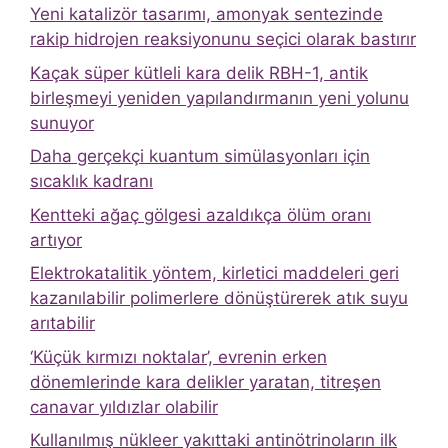
Yeni katalizör tasarımı, amonyak sentezinde
rakip hidrojen reaksiyonunu seçici olarak bastırır
Kaçak süper kütleli kara delik RBH-1, antik
birleşmeyi yeniden yapılandırmanın yeni yolunu
sunuyor
Daha gerçekçi kuantum simülasyonları için
sıcaklık kadranı
Kentteki ağaç gölgesi azaldıkça ölüm oranı
artıyor
Elektrokatalitik yöntem, kirletici maddeleri geri
kazanılabilir polimerlere dönüştürerek atık suyu
arıtabilir
‘Küçük kırmızı noktalar’, evrenin erken
dönemlerinde kara delikler yaratan, titreşen
canavar yıldızlar olabilir
Kullanılmış nükleer yakıttaki antinötrinoların ilk