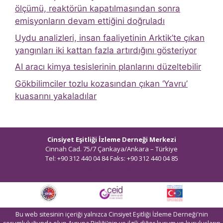
ölçümü, reaktörün kapatılmasından sonra
emisyonların devam ettiğini doğruladı
Uydu analizleri, insan faaliyetinin Arktik’te çıkan
yangınları iki kattan fazla artırdığını gösteriyor
AI aracı kimya tesislerinin planlarını düzeltebilir
Gökbilimciler tozlu kozasından çıkan ‘Yavru’
kuasarını yakaladılar
Cinsiyet Eşitliği İzleme Derneği Merkezi
Cinnah Cad. 75/7 Çankaya/Ankara – Türkiye
Tel: +90 312 440 04 84 Faks: +90 312 440 04 85
bilgi@ceidizleme.org
Bu web sitesinin içeriği yalnızca Cinsiyet Eşitliği İzleme Derneği'nin