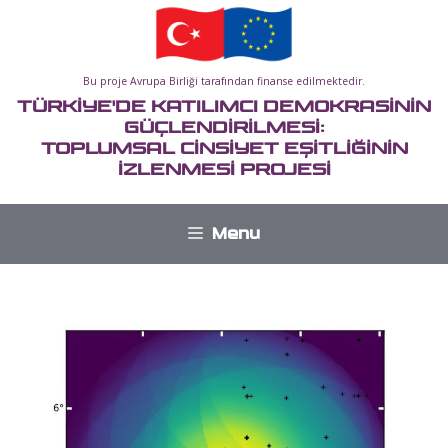
İçeriğe
atla
Bu proje Avrupa Birliği tarafından finanse edilmektedir.
TÜRKİYE'DE KATILIMCI DEMOKRASİNİN
GÜÇLENDİRİLMESİ:
TOPLUMSAL CİNSİYET EŞİTLİĞİNİN
İZLENMESİ PROJESİ
Menu