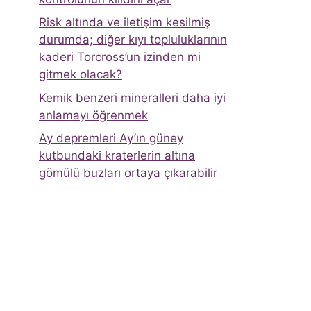
Risk altında ve iletişim kesilmiş
durumda; diğer kıyı topluluklarının
kaderi Torcross’un izinden mi
gitmek olacak?
Kemik benzeri mineralleri daha iyi
anlamayı öğrenmek
Ay depremleri Ay’ın güney
kutbundaki kraterlerin altına
gömülü buzları ortaya çıkarabilir