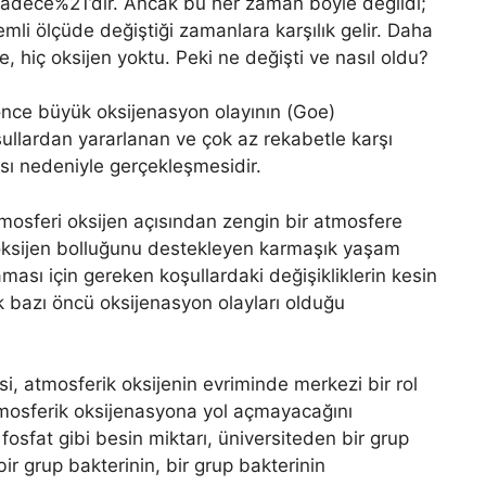
sadece%21’dir. Ancak bu her zaman böyle değildi;
emli ölçüde değiştiği zamanlara karşılık gelir. Daha
e, hiç oksijen yoktu. Peki ne değişti ve nasıl oldu?
yıl önce büyük oksijenasyon olayının (Goe)
şullardan yararlanan ve çok az rekabetle karşı
sı nedeniyle gerçekleşmesidir.
mosferi oksijen açısından zengin bir atmosfere
oksijen bolluğunu destekleyen karmaşık yaşam
ası için gereken koşullardaki değişikliklerin kesin
 bazı öncü oksijenasyon olayları olduğu
i, atmosferik oksijenin evriminde merkezi bir rol
mosferik oksijenasyona yol açmayacağını
osfat gibi besin miktarı, üniversiteden bir grup
 bir grup bakterinin, bir grup bakterinin