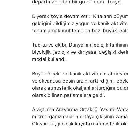
departmanından bir grup,” dedi. Tokyo.
Diyerek şöyle devam etti: “Kıtaların büy
geldiğini bildiğimiz yoğun volkanik aktivit
tohumlamak muhtemelen bazı büyük jeoloji
Tacika ve ekibi, Dünya’nın jeolojik tarihin
biyolojik, jeolojik ve kimyasal değişiklikler
model kullandı.
Büyük ölçekli volkanik aktivitenin atmosferik
ve okyanusa besin arzını arttırdığını, böy
olarak atmosferik oksijeni arttırdığını buld
olarak bilinen patlamalara geldi.
Araştırma Araştırma Ortaklığı Yasuto Wata
mikroorganizmaların ortaya çıkışının zaman
Oluşumlar, jeolojik kayıttaki atmosferik ok