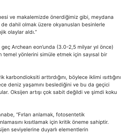
ümesi ve makalemizde önerdiğimiz gibi, meydana
e de dahil olmak üzere okyanusları besinlerle
k olaylar aldı.”
in geç Archean eon’unda (3.0-2,5 milyar yıl önce)
in temel yönlerini simüle etmek için sayısal bir
 karbondioksiti arttırdığını, böylece iklimi ısıttığını
lece deniz yaşamını beslediğini ve bu da geçici
ular. Oksijen artışı çok sabit değildi ve şimdi koku
nabe, “Fırları anlamak, fotosentetik
lamasını kısıtlamak için kritik öneme sahiptir.
sijen seviyelerine duyarlı elementlerin