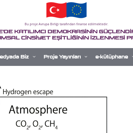
Bu proje Avrupa Birliği tarafından finanse edilmektedir.
E'DE KATILIMCI DEMOKRASİNİN GÜÇLENDİR
MSAL CİNSİYET EŞİTLİĞİNİN İZLENMESİ P
edyada Biz
Proje Yayınları
e-kütüphane