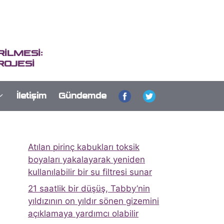
İLMESİ:
ROJESİ
İletişim
Gündemde
Atılan pirinç kabukları toksik
boyaları yakalayarak yeniden
kullanılabilir bir su filtresi sunar
21 saatlik bir düşüş, Tabby’nin
yıldızının on yıldır sönen gizemini
açıklamaya yardımcı olabilir