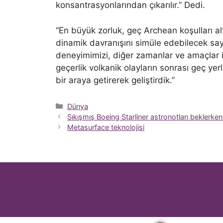
konsantrasyonlarından çıkarılır.” Dedi.
“En büyük zorluk, geç Archean koşulları a
dinamik davranışını simüle edebilecek sayı
deneyimimizi, diğer zamanlar ve amaçlar iç
geçerlik volkanik olayların sonrası geç yer
bir araya getirerek geliştirdik.”
Kategoriler
Dünya
Sıkışmış Boeing Starliner astronotları bekler
Metasurface teknolojisi