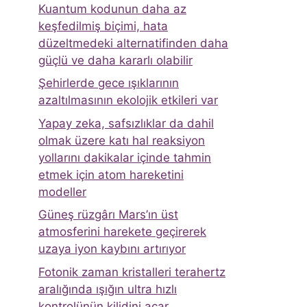
Kuantum kodunun daha az
keşfedilmiş biçimi, hata
düzeltmedeki alternatifinden daha
güçlü ve daha kararlı olabilir
Şehirlerde gece ışıklarının
azaltılmasının ekolojik etkileri var
Yapay zeka, safsızlıklar da dahil
olmak üzere katı hal reaksiyon
yollarını dakikalar içinde tahmin
etmek için atom hareketini
modeller
Güneş rüzgârı Mars’ın üst
atmosferini harekete geçirerek
uzaya iyon kaybını artırıyor
Fotonik zaman kristalleri terahertz
aralığında ışığın ultra hızlı
kontrolünün kilidini açar