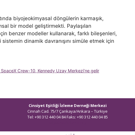
ltında biyojeokimyasal döngülerin karmaşık,
sal bir model geliştirmekti. Paylaşılan
in benzer modeller kullanarak, farklı bileşenleri,
li sistemin dinamik davranışını simüle etmek için
ken SpaceX Crew-10, Kennedy Uzay Merkezi’ne gelir
Cinsiyet Eşitliği İzleme Derneği Merkezi
Cinnah Cad. 75/7 Çankaya/Ankara – Türkiye
Tel: +90 312 440 04 84 Faks: +90 312 440 04 85
bilgi@ceidizleme.org