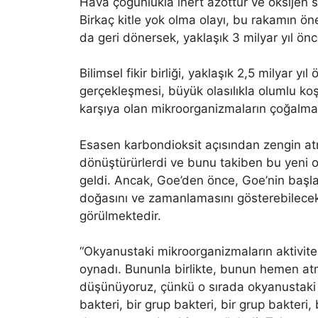
Hava çoğunlukla inert azottur ve oksijen 
Birkaç kitle yok olma olayı, bu rakamın ön
da geri dönersek, yaklaşık 3 milyar yıl önc
Bilimsel fikir birliği, yaklaşık 2,5 milyar 
gerçekleşmesi, büyük olasılıkla olumlu ko
karşıya olan mikroorganizmaların çoğalma
Esasen karbondioksit açısından zengin at
dönüştürürlerdi ve bunu takiben bu yeni 
geldi. Ancak, Goe’den önce, Goe’nin başlam
doğasını ve zamanlamasını gösterebilecek
görülmektedir.
“Okyanustaki mikroorganizmaların aktivites
oynadı. Bununla birlikte, bunun hemen at
düşünüyoruz, çünkü o sırada okyanustaki f
bakteri, bir grup bakteri, bir grup bakteri,