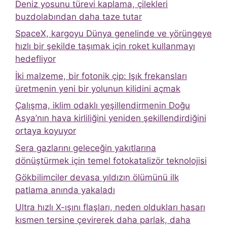
Deniz yosunu türevi kaplama, çilekleri
buzdolabından daha taze tutar
SpaceX, kargoyu Dünya genelinde ve yörüngeye
hızlı bir şekilde taşımak için roket kullanmayı
hedefliyor
İki malzeme, bir fotonik çip: Işık frekansları
üretmenin yeni bir yolunun kilidini açmak
Çalışma, iklim odaklı yeşillendirmenin Doğu
Asya’nın hava kirliliğini yeniden şekillendirdiğini
ortaya koyuyor
Sera gazlarını geleceğin yakıtlarına
dönüştürmek için temel fotokatalizör teknolojisi
Gökbilimciler devasa yıldızın ölümünü ilk
patlama anında yakaladı
Ultra hızlı X-ışını flaşları, neden oldukları hasarı
kısmen tersine çevirerek daha parlak, daha