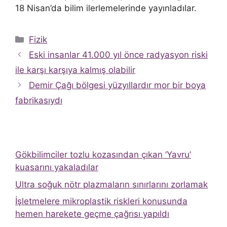
18 Nisan’da bilim ilerlemelerinde yayınladılar.
Kategoriler
Fizik
Eski insanlar 41.000 yıl önce radyasyon riski
ile karşı karşıya kalmış olabilir
Demir Çağı bölgesi yüzyıllardır mor bir boya
fabrikasıydı
Gökbilimciler tozlu kozasından çıkan ‘Yavru’
kuasarını yakaladılar
Ultra soğuk nötr plazmaların sınırlarını zorlamak
İşletmelere mikroplastik riskleri konusunda
hemen harekete geçme çağrısı yapıldı