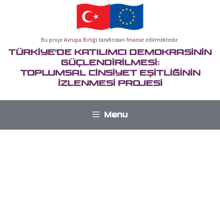
İçeriğe
atla
Bu proje Avrupa Birliği tarafından finanse edilmektedir.
TÜRKİYE'DE KATILIMCI DEMOKRASİNİN
GÜÇLENDİRİLMESİ:
TOPLUMSAL CİNSİYET EŞİTLİĞİNİN
İZLENMESİ PROJESİ
Menu