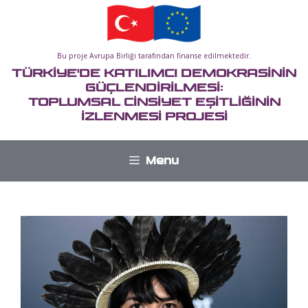
İçeriğe
atla
Bu proje Avrupa Birliği tarafından finanse edilmektedir.
TÜRKİYE'DE KATILIMCI DEMOKRASİNİN
GÜÇLENDİRİLMESİ:
TOPLUMSAL CİNSİYET EŞİTLİĞİNİN
İZLENMESİ PROJESİ
Menu