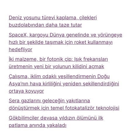
Deniz yosunu türevi kaplama, çilekleri
buzdolabından daha taze tutar
SpaceX, kargoyu Dünya genelinde ve yörüngeye
hızlı bir şekilde taşımak için roket kullanmayı
hedefliyor
İki malzeme, bir fotonik çip: Işık frekansları
üretmenin yeni bir yolunun kilidini açmak
Çalışma, iklim odaklı yeşillendirmenin Doğu
Asya’nın hava kirliliğini yeniden şekillendirdiğini
ortaya koyuyor
Sera gazlarını geleceğin yakıtlarına
dönüştürmek için temel fotokatalizör teknolojisi
Gökbilimciler devasa yıldızın ölümünü ilk
patlama anında yakaladı