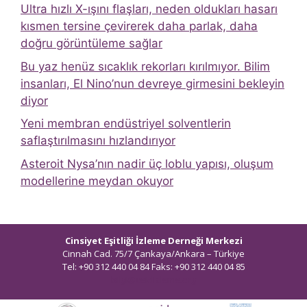
Ultra hızlı X-ışını flaşları, neden oldukları hasarı
kısmen tersine çevirerek daha parlak, daha
doğru görüntüleme sağlar
Bu yaz henüz sıcaklık rekorları kırılmıyor. Bilim
insanları, El Nino’nun devreye girmesini bekleyin
diyor
Yeni membran endüstriyel solventlerin
saflaştırılmasını hızlandırıyor
Asteroit Nysa’nın nadir üç loblu yapısı, oluşum
modellerine meydan okuyor
Cinsiyet Eşitliği İzleme Derneği Merkezi
Cinnah Cad. 75/7 Çankaya/Ankara – Türkiye
Tel: +90 312 440 04 84 Faks: +90 312 440 04 85
bilgi@ceidizleme.org