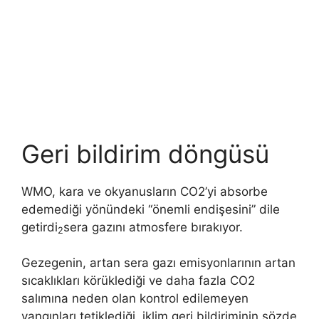
Geri bildirim döngüsü
WMO, kara ve okyanusların CO2’yi absorbe
edemediği yönündeki “önemli endişesini” dile
getirdi
sera gazını atmosfere bırakıyor.
2
Gezegenin, artan sera gazı emisyonlarının artan
sıcaklıkları körüklediği ve daha fazla CO2
salımına neden olan kontrol edilemeyen
yangınları tetiklediği, iklim geri bildiriminin sözde