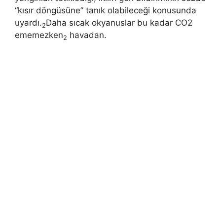
“kısır döngüsüne” tanık olabileceği konusunda
uyardı.
Daha sıcak okyanuslar bu kadar CO2
2
ememezken
havadan.
2