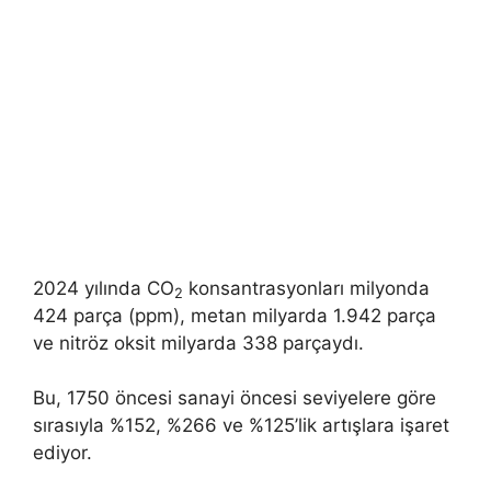
2024 yılında CO
konsantrasyonları milyonda
2
424 parça (ppm), metan milyarda 1.942 parça
ve nitröz oksit milyarda 338 parçaydı.
Bu, 1750 öncesi sanayi öncesi seviyelere göre
sırasıyla %152, %266 ve %125’lik artışlara işaret
ediyor.