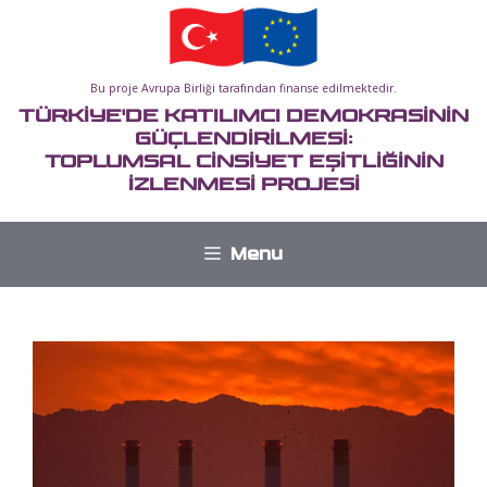
İçeriğe
atla
Bu proje Avrupa Birliği tarafından finanse edilmektedir.
TÜRKİYE'DE KATILIMCI DEMOKRASİNİN
GÜÇLENDİRİLMESİ:
TOPLUMSAL CİNSİYET EŞİTLİĞİNİN
İZLENMESİ PROJESİ
Menu