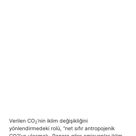
Verilen CO
‘nin iklim değişikliğini
2
yönlendirmedeki rolü, “net sıfır antropojenik
CO2’ye ulaşmak
Rapora göre emisyonlar iklim