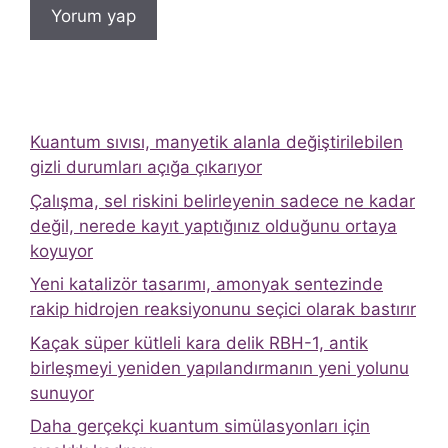
Kuantum sıvısı, manyetik alanla değiştirilebilen
gizli durumları açığa çıkarıyor
Çalışma, sel riskini belirleyenin sadece ne kadar
değil, nerede kayıt yaptığınız olduğunu ortaya
koyuyor
Yeni katalizör tasarımı, amonyak sentezinde
rakip hidrojen reaksiyonunu seçici olarak bastırır
Kaçak süper kütleli kara delik RBH-1, antik
birleşmeyi yeniden yapılandırmanın yeni yolunu
sunuyor
Daha gerçekçi kuantum simülasyonları için