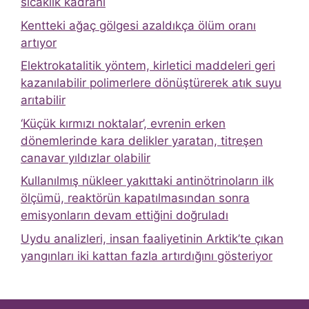
sıcaklık kadranı
Kentteki ağaç gölgesi azaldıkça ölüm oranı
artıyor
Elektrokatalitik yöntem, kirletici maddeleri geri
kazanılabilir polimerlere dönüştürerek atık suyu
arıtabilir
‘Küçük kırmızı noktalar’, evrenin erken
dönemlerinde kara delikler yaratan, titreşen
canavar yıldızlar olabilir
Kullanılmış nükleer yakıttaki antinötrinoların ilk
ölçümü, reaktörün kapatılmasından sonra
emisyonların devam ettiğini doğruladı
Uydu analizleri, insan faaliyetinin Arktik’te çıkan
yangınları iki kattan fazla artırdığını gösteriyor