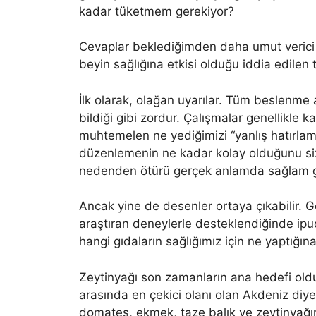
kadar tüketmem gerekiyor?
Cevaplar beklediğimden daha umut verici v
beyin sağlığına etkisi olduğu iddia edilen 
İlk olarak, olağan uyarılar. Tüm beslenme a
bildiği gibi zordur. Çalışmalar genellikle k
muhtemelen ne yediğimizi “yanlış hatırlam
düzenlemenin ne kadar kolay olduğunu si
nedenden ötürü gerçek anlamda sağlam gıd
Ancak yine de desenler ortaya çıkabilir. Gö
araştıran deneylerle desteklendiğinde ipuçl
hangi gıdaların sağlığımız için ne yaptığına
Zeytinyağı son zamanların ana hedefi old
arasında en çekici olanı olan Akdeniz diy
domates, ekmek, taze balık ve zeytinyağın