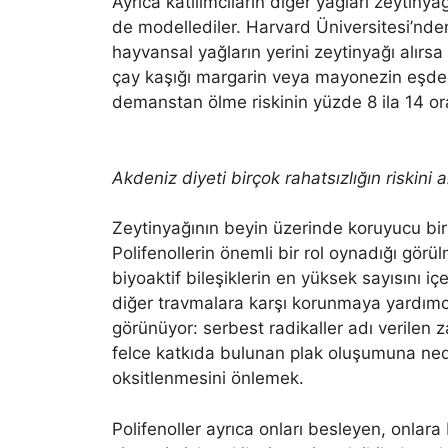
Ayrıca katılımcıların diğer yağları zeytiny
de modellediler. Harvard Üniversitesi’nd
hayvansal yağların yerini zeytinyağı alırsa 
çay kaşığı margarin veya mayonezin eşdeğe
demanstan ölme riskinin yüzde 8 ila 14 o
Akdeniz diyeti birçok rahatsızlığın riskini 
Zeytinyağının beyin üzerinde koruyucu bir 
Polifenollerin önemli bir rol oynadığı görü
biyoaktif bileşiklerin en yüksek sayısını içer
diğer travmalara karşı korunmaya yardımcı 
görünüyor: serbest radikaller adı verilen z
felce katkıda bulunan plak oluşumuna nede
oksitlenmesini önlemek.
Polifenoller ayrıca onları besleyen, onlara