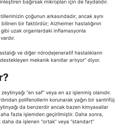
inleştiren bağırsak mikropları için de faydalıdır.
atillerimizin çoğunun arkasındadır, ancak aynı
inen bir faktördür; Alzheimer hastalığının
k gibi uzak organlardaki inflamasyonla
vardır.
talığı ve diğer nörodejeneratif hastalıkların
i destekleyen mekanik kanıtlar artıyor” diyor.
r?
 zeytinyağı “en saf” veya en az işlenmiş olanıdır.
dından polifenollerin korunarak yağın bir santrifüj
 zeytinyağı da benzerdir ancak bazen kimyasallar
daha fazla işlemden geçirilmiştir. Daha sonra,
k daha da işlenen “ortak” veya “standart”