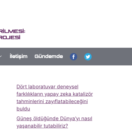
İLMESİ:
ROJESİ
İletişim
Gündemde
Dört laboratuvar deneysel
farklılıkların yapay zeka katalizör
tahminlerini zayıflatabileceğini
buldu
Güneş öldüğünde Dünya’yı nasıl
yaşanabilir tutabiliriz?