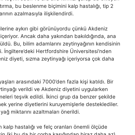
tırma, bu beslenme biçimini kalp hastalığı, tip 2
nın azalmasıyla ilişkilendirdi.
lerine aykırı gibi görünüyordu çünkü Akdeniz
içeriyor. Ancak daha yakından bakıldığında, ana
ldü. Bu, bilim adamlarını zeytinyağının kendisinin
. İngiltere’deki Hertfordshire Üniversitesi’nden
z diyeti, sızma zeytinyağı içeriyorsa çok daha
yaşları arasındaki 7000’den fazla kişi katıldı. Bir
ytinyağı verildi ve Akdeniz diyetini uygularken
eleri teşvik edildi. İkinci grup da benzer şekilde
k yerine diyetlerini kuruyemişlerle desteklediler.
yağ miktarını azaltmaları önerildi.
 kalp hastalığı ve felç oranları önemli ölçüde
in (ki bu da bir çorba kaşığından biraz daha az),