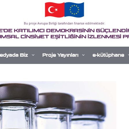
Bu proje Avrupa Birliği tarafından finanse edilmektedir.
E'DE KATILIMCI DEMOKRASİNİN GÜÇLENDİR
MSAL CİNSİYET EŞİTLİĞİNİN İZLENMESİ P
edyada Biz
Proje Yayınları
e-kütüphane