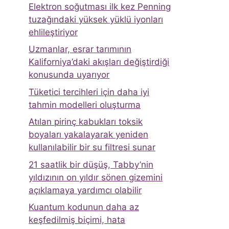
Elektron soğutması ilk kez Penning
tuzağındaki yüksek yüklü iyonları
ehlileştiriyor
Uzmanlar, esrar tarımının
Kaliforniya’daki akışları değiştirdiği
konusunda uyarıyor
Tüketici tercihleri ​​için daha iyi
tahmin modelleri oluşturma
Atılan pirinç kabukları toksik
boyaları yakalayarak yeniden
kullanılabilir bir su filtresi sunar
21 saatlik bir düşüş, Tabby’nin
yıldızının on yıldır sönen gizemini
açıklamaya yardımcı olabilir
Kuantum kodunun daha az
keşfedilmiş biçimi, hata