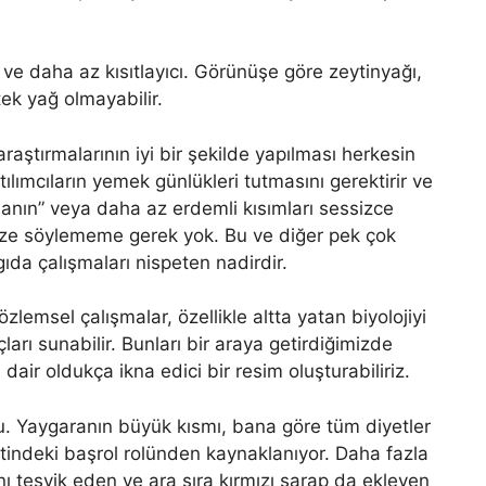
e daha az kısıtlayıcı. Görünüşe göre zeytinyağı,
tek yağ olmayabilir.
raştırmalarının iyi bir şekilde yapılması herkesin
atılımcıların yemek günlükleri tutmasını gerektirir ve
anın” veya daha az erdemli kısımları sessizce
ze söylememe gerek yok. Bu ve diğer pek çok
a çalışmaları nispeten nadirdir.
zlemsel çalışmalar, özellikle altta yatan biyolojiyi
arı sunabilir. Bunları bir araya getirdiğimizde
 dair oldukça ikna edici bir resim oluşturabiliriz.
u. Yaygaranın büyük kısmı, bana göre tüm diyetler
etindeki başrol rolünden kaynaklanıyor. Daha fazla
ı teşvik eden ve ara sıra kırmızı şarap da ekleyen