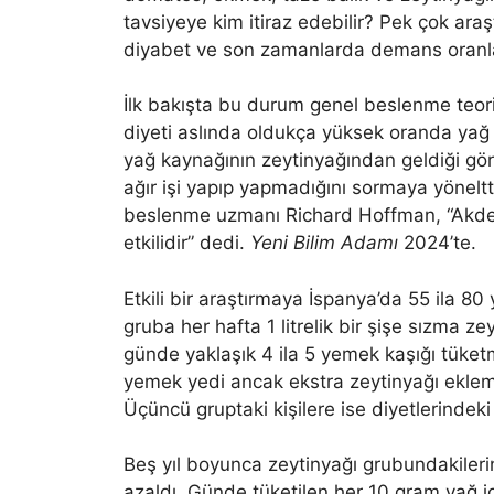
tavsiyeye kim itiraz edebilir? Pek çok araş
diyabet ve son zamanlarda demans oranları
İlk bakışta bu durum genel beslenme teori
diyeti aslında oldukça yüksek oranda yağ 
yağ kaynağının zeytinyağından geldiği görü
ağır işi yapıp yapmadığını sormaya yöneltti
beslenme uzmanı Richard Hoffman, “Akdeni
etkilidir” dedi.
Yeni Bilim Adamı
2024’te.
Etkili bir araştırmaya İspanya’da 55 ila 80 
gruba her hafta 1 litrelik bir şişe sızma ze
günde yaklaşık 4 ila 5 yemek kaşığı tüketm
yemek yedi ancak ekstra zeytinyağı ekleme
Üçüncü gruptaki kişilere ise diyetlerindeki 
Beş yıl boyunca zeytinyağı grubundakilerin
azaldı. Günde tüketilen her 10 gram yağ iç