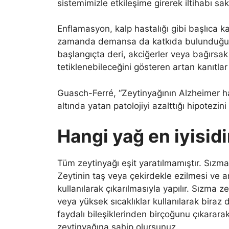
sistemimizle etkileşime girerek iltihabı sak
Enflamasyon, kalp hastalığı gibi başlıca k
zamanda demansa da katkıda bulunduğu bil
başlangıçta deri, akciğerler veya bağırsa
tetiklenebileceğini gösteren artan kanıtlar 
Guasch-Ferré, “Zeytinyağının Alzheimer has
altında yatan patolojiyi azalttığı hipotezin
Hangi yağ en iyisidi
Tüm zeytinyağı eşit yaratılmamıştır. Sızma
Zeytinin taş veya çekirdekle ezilmesi ve ar
kullanılarak çıkarılmasıyla yapılır. Sızma
veya yüksek sıcaklıklar kullanılarak biraz 
faydalı bileşiklerinden birçoğunu çıkarara
zeytinyağına sahip olursunuz.