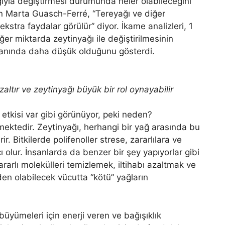
ağıyla değiştirmesi durumunda neler olabileceğini
en Marta Guasch-Ferré, “Tereyağı ve diğer
ekstra faydalar görülür” diyor. İkame analizleri, 1
r miktarda zeytinyağı ile değiştirilmesinin
ranında daha düşük olduğunu gösterdi.
azaltır ve zeytinyağı büyük bir rol oynayabilir
etkisi var gibi görünüyor, peki neden?
lmektedir. Zeytinyağı, herhangi bir yağ arasında bu
ir. Bitkilerde polifenoller strese, zararlılara ve
olur. İnsanlarda da benzer bir şey yapıyorlar gibi
ararlı molekülleri temizlemek, iltihabı azaltmak ve
n olabilecek vücutta “kötü” yağların
 büyümeleri için enerji veren ve bağışıklık