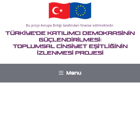
İçeriğe
atla
Bu proje Avrupa Birliği tarafından finanse edilmektedir.
TÜRKİYE'DE KATILIMCI DEMOKRASİNİN
GÜÇLENDİRİLMESİ:
TOPLUMSAL CİNSİYET EŞİTLİĞİNİN
İZLENMESİ PROJESİ
Menu