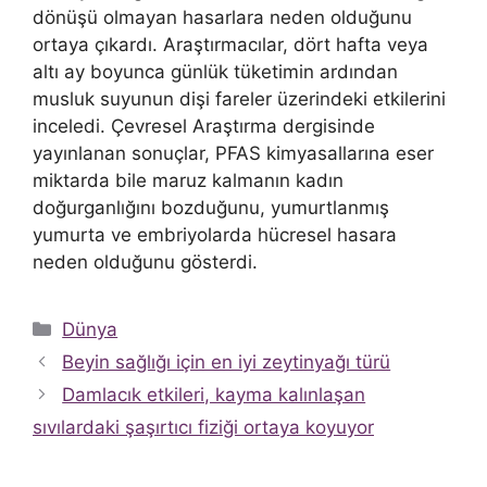
dönüşü olmayan hasarlara neden olduğunu
ortaya çıkardı. Araştırmacılar, dört hafta veya
altı ay boyunca günlük tüketimin ardından
musluk suyunun dişi fareler üzerindeki etkilerini
inceledi. Çevresel Araştırma dergisinde
yayınlanan sonuçlar, PFAS kimyasallarına eser
miktarda bile maruz kalmanın kadın
doğurganlığını bozduğunu, yumurtlanmış
yumurta ve embriyolarda hücresel hasara
neden olduğunu gösterdi.
Kategoriler
Dünya
Beyin sağlığı için en iyi zeytinyağı türü
Damlacık etkileri, kayma kalınlaşan
sıvılardaki şaşırtıcı fiziği ortaya koyuyor