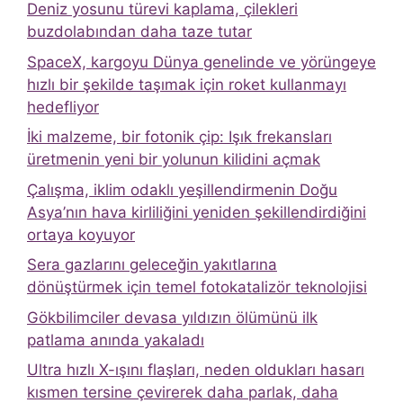
Deniz yosunu türevi kaplama, çilekleri
buzdolabından daha taze tutar
SpaceX, kargoyu Dünya genelinde ve yörüngeye
hızlı bir şekilde taşımak için roket kullanmayı
hedefliyor
İki malzeme, bir fotonik çip: Işık frekansları
üretmenin yeni bir yolunun kilidini açmak
Çalışma, iklim odaklı yeşillendirmenin Doğu
Asya’nın hava kirliliğini yeniden şekillendirdiğini
ortaya koyuyor
Sera gazlarını geleceğin yakıtlarına
dönüştürmek için temel fotokatalizör teknolojisi
Gökbilimciler devasa yıldızın ölümünü ilk
patlama anında yakaladı
Ultra hızlı X-ışını flaşları, neden oldukları hasarı
kısmen tersine çevirerek daha parlak, daha