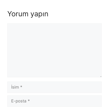
Yorum yapın
Yorum
İsim
E-
posta