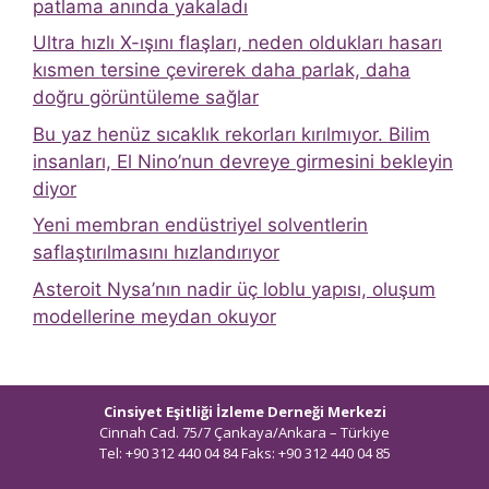
patlama anında yakaladı
Ultra hızlı X-ışını flaşları, neden oldukları hasarı
kısmen tersine çevirerek daha parlak, daha
doğru görüntüleme sağlar
Bu yaz henüz sıcaklık rekorları kırılmıyor. Bilim
insanları, El Nino’nun devreye girmesini bekleyin
diyor
Yeni membran endüstriyel solventlerin
saflaştırılmasını hızlandırıyor
Asteroit Nysa’nın nadir üç loblu yapısı, oluşum
modellerine meydan okuyor
Cinsiyet Eşitliği İzleme Derneği Merkezi
Cinnah Cad. 75/7 Çankaya/Ankara – Türkiye
Tel: +90 312 440 04 84 Faks: +90 312 440 04 85
bilgi@ceidizleme.org