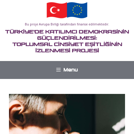
İçeriğe
atla
Bu proje Avrupa Birliği tarafından finanse edilmektedir.
TÜRKİYE'DE KATILIMCI DEMOKRASİNİN
GÜÇLENDİRİLMESİ:
TOPLUMSAL CİNSİYET EŞİTLİĞİNİN
İZLENMESİ PROJESİ
Menu