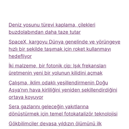
Deniz yosunu türevi kaplama, çilekleri
buzdolabından daha taze tutar
SpaceX, kargoyu Dünya genelinde ve yörüngeye
hızlı bir şekilde taşımak için roket kullanmayı
hedefliyor
İki malzeme, bir fotonik çip: Işık frekansları
üretmenin yeni bir yolunun kilidini açmak
Çalışma, iklim odaklı yeşillendirmenin Doğu
Asya’nın hava kirliliğini yeniden şekillendirdiğini
ortaya koyuyor
Sera gazlarını geleceğin yakıtlarına
dönüştürmek için temel fotokatalizör teknolojisi
Gökbilimciler devasa yıldızın ölümünü ilk