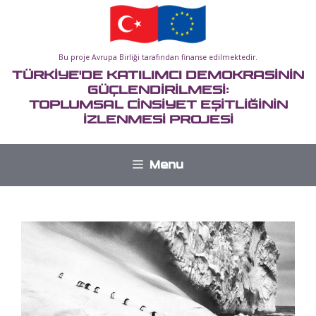
İçeriğe
atla
Bu proje Avrupa Birliği tarafından finanse edilmektedir.
TÜRKİYE'DE KATILIMCI DEMOKRASİNİN
GÜÇLENDİRİLMESİ:
TOPLUMSAL CİNSİYET EŞİTLİĞİNİN
İZLENMESİ PROJESİ
Menu