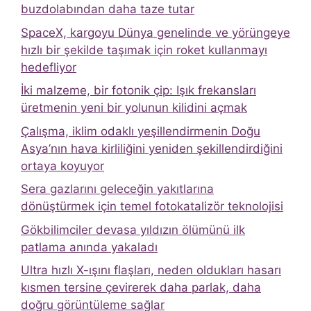
buzdolabından daha taze tutar
SpaceX, kargoyu Dünya genelinde ve yörüngeye
hızlı bir şekilde taşımak için roket kullanmayı
hedefliyor
İki malzeme, bir fotonik çip: Işık frekansları
üretmenin yeni bir yolunun kilidini açmak
Çalışma, iklim odaklı yeşillendirmenin Doğu
Asya’nın hava kirliliğini yeniden şekillendirdiğini
ortaya koyuyor
Sera gazlarını geleceğin yakıtlarına
dönüştürmek için temel fotokatalizör teknolojisi
Gökbilimciler devasa yıldızın ölümünü ilk
patlama anında yakaladı
Ultra hızlı X-ışını flaşları, neden oldukları hasarı
kısmen tersine çevirerek daha parlak, daha
doğru görüntüleme sağlar