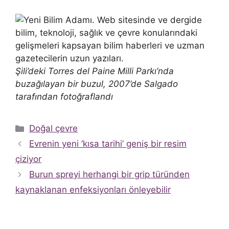
Şili’deki Torres del Paine Milli Parkı’nda
buzağılayan bir buzul, 2007’de Salgado
tarafından fotoğraflandı
Kategoriler
Doğal çevre
Evrenin yeni ‘kısa tarihi’ geniş bir resim
çiziyor
Burun spreyi herhangi bir grip türünden
kaynaklanan enfeksiyonları önleyebilir