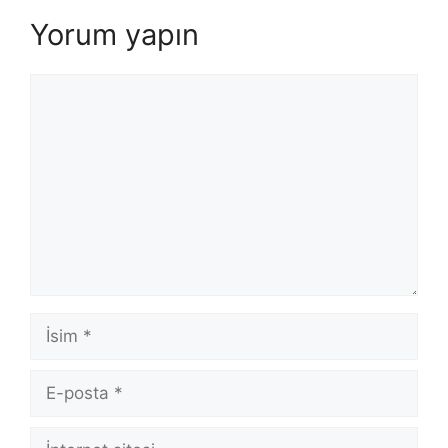
Yorum yapın
Yorum
İsim
E-
posta
İnternet