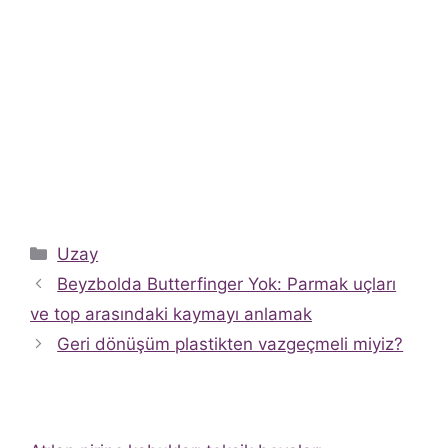
Kategoriler
Uzay
Beyzbolda Butterfinger Yok: Parmak uçları
ve top arasındaki kaymayı anlamak
Geri dönüşüm plastikten vazgeçmeli miyiz?