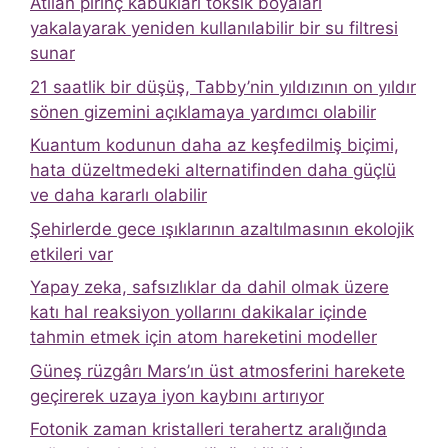
Atılan pirinç kabukları toksik boyaları
yakalayarak yeniden kullanılabilir bir su filtresi
sunar
21 saatlik bir düşüş, Tabby’nin yıldızının on yıldır
sönen gizemini açıklamaya yardımcı olabilir
Kuantum kodunun daha az keşfedilmiş biçimi,
hata düzeltmedeki alternatifinden daha güçlü
ve daha kararlı olabilir
Şehirlerde gece ışıklarının azaltılmasının ekolojik
etkileri var
Yapay zeka, safsızlıklar da dahil olmak üzere
katı hal reaksiyon yollarını dakikalar içinde
tahmin etmek için atom hareketini modeller
Güneş rüzgârı Mars’ın üst atmosferini harekete
geçirerek uzaya iyon kaybını artırıyor
Fotonik zaman kristalleri terahertz aralığında