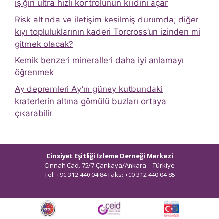
ışığın ultra hızlı kontrolünün kilidini açar
Risk altında ve iletişim kesilmiş durumda; diğer
kıyı topluluklarının kaderi Torcross’un izinden mi
gitmek olacak?
Kemik benzeri mineralleri daha iyi anlamayı
öğrenmek
Ay depremleri Ay’ın güney kutbundaki
kraterlerin altına gömülü buzları ortaya
çıkarabilir
Cinsiyet Eşitliği İzleme Derneği Merkezi
Cinnah Cad. 75/7 Çankaya/Ankara – Türkiye
Tel: +90 312 440 04 84 Faks: +90 312 440 04 85
bilgi@ceidizleme.org