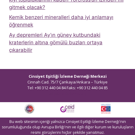
gitmek olacak?
Kemik benzeri mineralleri daha iyi anlamayı
öğrenmek
Ay depremleri Ay’ın güney kutbundaki
kraterlerin altına gömülü buzları ortaya
çıkarabilir
Cinsiyet Eşitliği İzleme Derneği Merkezi
Cinnah Cad. 75/7 Çankaya/Ankara – Türkiye
Tel: +90 312 440 04 84 Faks: +90 312 440 04 85
bilgi@ceidizleme.org
Bu web sitesinin içeriği yalnızca Cinsiyet Eşitliği İzleme Derneği'nin
sorumluluğunda olup Avrupa Birliği'nin ve ilgili diğer kurum ve kuruluşların
resmi görüşlerini hiçbir şekilde yansıtmaz.