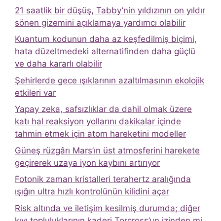
21 saatlik bir düşüş, Tabby’nin yıldızının on yıldır
sönen gizemini açıklamaya yardımcı olabilir
Kuantum kodunun daha az keşfedilmiş biçimi,
hata düzeltmedeki alternatifinden daha güçlü
ve daha kararlı olabilir
Şehirlerde gece ışıklarının azaltılmasının ekolojik
etkileri var
Yapay zeka, safsızlıklar da dahil olmak üzere
katı hal reaksiyon yollarını dakikalar içinde
tahmin etmek için atom hareketini modeller
Güneş rüzgârı Mars’ın üst atmosferini harekete
geçirerek uzaya iyon kaybını artırıyor
Fotonik zaman kristalleri terahertz aralığında
ışığın ultra hızlı kontrolünün kilidini açar
Risk altında ve iletişim kesilmiş durumda; diğer
kıyı topluluklarının kaderi Torcross’un izinden mi