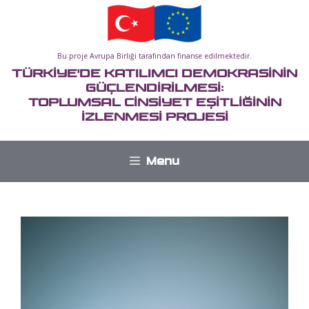
İçeriğe
atla
Bu proje Avrupa Birliği tarafından finanse edilmektedir.
TÜRKİYE'DE KATILIMCI DEMOKRASİNİN
GÜÇLENDİRİLMESİ:
TOPLUMSAL CİNSİYET EŞİTLİĞİNİN
İZLENMESİ PROJESİ
Menu