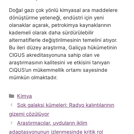
Doğal gazı çok yönlü kimyasal ara maddelere
dönüştürme yeteneği, endüstri için yeni
olanaklar açarak, petrokimya kaynaklarının
kademeli olarak daha sürdürülebilir
alternatiflerle değiştirilmesinin temelini atıyor.
Bu ileri düzey araştırma, Galiçya hükümetinin
CIGUS akreditasyonuna sahip olan ve
araştırmasının kalitesini ve etkisini tanıyan
CiQUS’un mükemmellik ortamı sayesinde
mümkün olmaktadır.
Kategoriler
Kimya
Şok galaksi kümeleri: Radyo kalıntılarının
gizemi çözülüyor
Araştırmacılar, uyduların iklim
adaptasyonunun izlenmesinde kritik rol