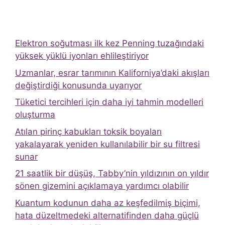
Elektron soğutması ilk kez Penning tuzağındaki
yüksek yüklü iyonları ehlileştiriyor
Uzmanlar, esrar tarımının Kaliforniya’daki akışları
değiştirdiği konusunda uyarıyor
Tüketici tercihleri ​​için daha iyi tahmin modelleri
oluşturma
Atılan pirinç kabukları toksik boyaları
yakalayarak yeniden kullanılabilir bir su filtresi
sunar
21 saatlik bir düşüş, Tabby’nin yıldızının on yıldır
sönen gizemini açıklamaya yardımcı olabilir
Kuantum kodunun daha az keşfedilmiş biçimi,
hata düzeltmedeki alternatifinden daha güçlü