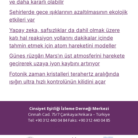
ve daha kararlı olabilir
Şehirlerde gece ışıklarının azaltılmasının ekolojik
etkileri var
Yapay zeka, safsızlıklar da dahil olmak üzere
katı hal reaksiyon yollarını dakikalar içinde
tahmin etmek için atom hareketini modeller
Güneş rüzgârı Mars’ın üst atmosferini harekete
geçirerek uzaya iyon kaybını artırıyor
Fotonik zaman kristalleri terahertz aralığında
ışığın ultra hızlı kontrolünün kilidini açar
Cinsiyet Eşitliği İzleme Derneği Merkezi
Cinnah Cad. 75/7 Çankaya/Ankara – Türkiye
Tel: +90 312 440 04 84 Faks: +90 312 440 04 85
bilgi@ceidizleme.org