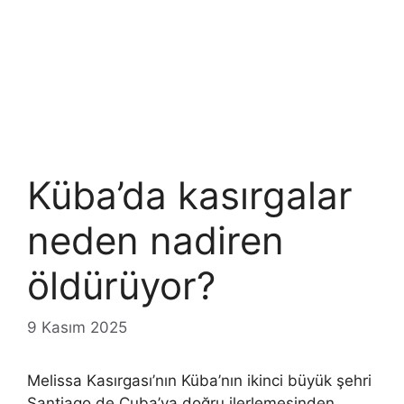
Küba’da kasırgalar
neden nadiren
öldürüyor?
9 Kasım 2025
Melissa Kasırgası’nın Küba’nın ikinci büyük şehri
Santiago de Cuba’ya doğru ilerlemesinden