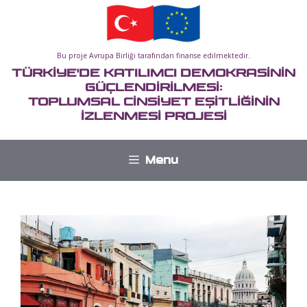
İçeriğe
atla
Bu proje Avrupa Birliği tarafından finanse edilmektedir.
TÜRKİYE'DE KATILIMCI DEMOKRASİNİN
GÜÇLENDİRİLMESİ:
TOPLUMSAL CİNSİYET EŞİTLİĞİNİN
İZLENMESİ PROJESİ
Menu