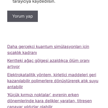
tarayıcıya kaydedilsin.
Daha gerçekçi kuantum simülasyonları için
sıcaklık kadranı
Kentteki ağaç gölgesi azaldıkça ölüm oranı
artıyor
Elektrokatalitik yöntem, kirletici maddeleri geri
kazanılabilir polimerlere dönüştürerek atık suyu
arıtabilir
‘Küçük kırmızı noktalar’, evrenin erken
dönemlerinde kara delikler yaratan, titreşen
canavar yıldızlar olabilir