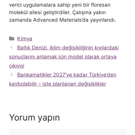
verici uygulamalara sahip yeni bir floresan
molekül ailesi geliştirdiler. Çalışma yakın
zamanda Advanced Materials’da yayınlandı.
Kategoriler
Kimya
Baltık Denizi, iklim değişikliğinin kıyılardaki
sonuçlarını anlamak için model olarak ortaya
çıkıyor
Bankamatikler 2027’ye kadar Türkiye’den
kaybolabilir – işte planlanan değişiklikler
Yorum yapın
Yorum