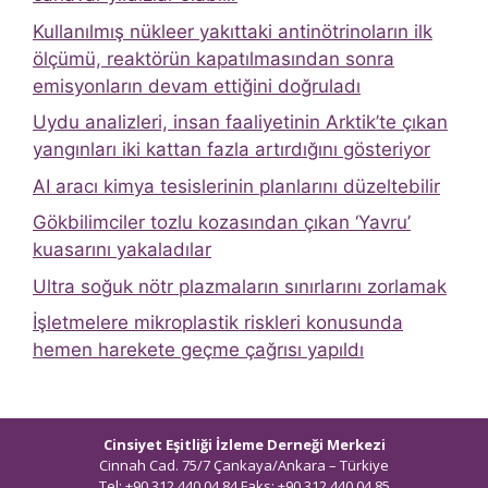
Kullanılmış nükleer yakıttaki antinötrinoların ilk
ölçümü, reaktörün kapatılmasından sonra
emisyonların devam ettiğini doğruladı
Uydu analizleri, insan faaliyetinin Arktik’te çıkan
yangınları iki kattan fazla artırdığını gösteriyor
AI aracı kimya tesislerinin planlarını düzeltebilir
Gökbilimciler tozlu kozasından çıkan ‘Yavru’
kuasarını yakaladılar
Ultra soğuk nötr plazmaların sınırlarını zorlamak
İşletmelere mikroplastik riskleri konusunda
hemen harekete geçme çağrısı yapıldı
Cinsiyet Eşitliği İzleme Derneği Merkezi
Cinnah Cad. 75/7 Çankaya/Ankara – Türkiye
Tel: +90 312 440 04 84 Faks: +90 312 440 04 85