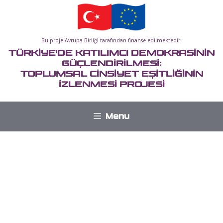
İçeriğe
atla
Bu proje Avrupa Birliği tarafından finanse edilmektedir.
TÜRKİYE'DE KATILIMCI DEMOKRASİNİN
GÜÇLENDİRİLMESİ:
TOPLUMSAL CİNSİYET EŞİTLİĞİNİN
İZLENMESİ PROJESİ
Menu