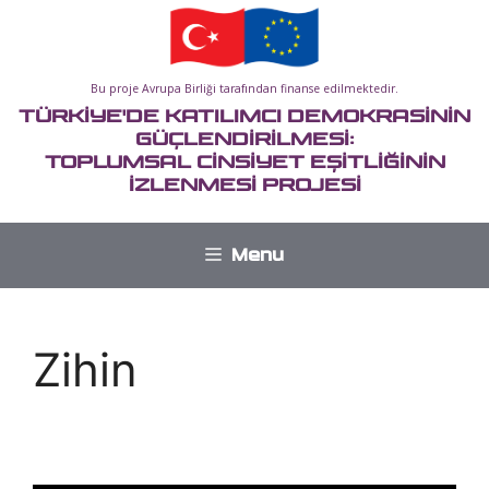
İçeriğe
atla
Bu proje Avrupa Birliği tarafından finanse edilmektedir.
TÜRKİYE'DE KATILIMCI DEMOKRASİNİN
GÜÇLENDİRİLMESİ:
TOPLUMSAL CİNSİYET EŞİTLİĞİNİN
İZLENMESİ PROJESİ
Menu
Zihin