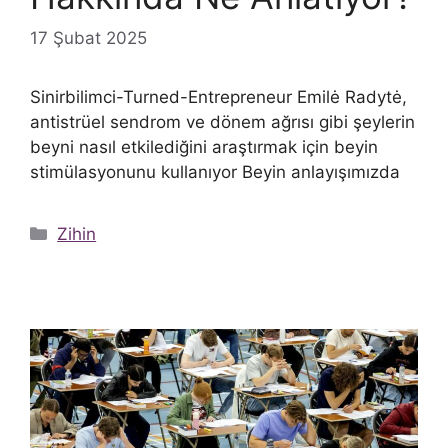
17 Şubat 2025
Sinirbilimci-Turned-Entrepreneur Emilė Radytė,
antistrüel sendrom ve dönem ağrısı gibi şeylerin
beyni nasıl etkilediğini araştırmak için beyin
stimülasyonunu kullanıyor Beyin anlayışımızda
Kategoriler
Zihin